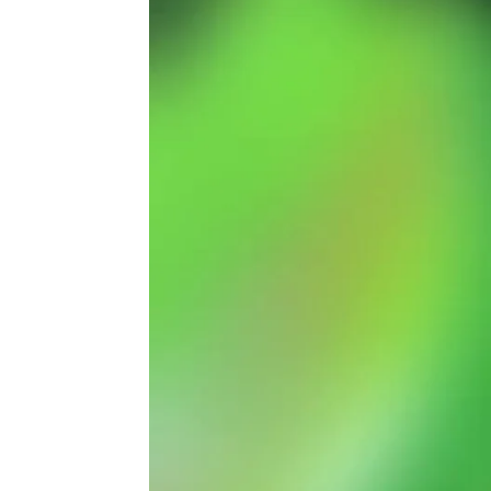
Caters News
Publicado:
27 de noviembre de 2025, 13:00
Dos hermanas protagoni
heroico al salvar a un c
quedar completamente ent