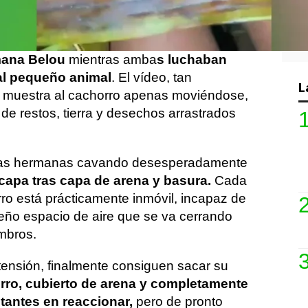
ipinas.
cina de Roxas City en Capiz, grabó el
mana Belou
mientras amba
s luchaban
 al pequeño animal
. El vídeo, tan
L
 muestra al cachorro apenas moviéndose,
de restos, tierra y desechos arrastrados
 las hermanas cavando desesperadamente
capa tras capa de arena y basura.
Cada
ro está prácticamente inmóvil, incapaz de
ueño espacio de aire que se va cerrando
ombros.
ensión, finalmente consiguen sacar su
rro, cubierto de arena y completamente
tantes en reaccionar,
pero de pronto