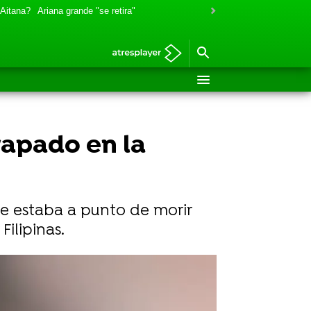
 Aitana?
Ariana grande "se retira"
rapado en la
e estaba a punto de morir
ilipinas.