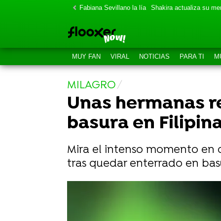
Fabiana Sevillano la lía
Shakira actualiza su m
MUY FAN
VIRAL
NOTICIAS
PARA TI
M
MILAGRO
Unas hermanas re
basura en Filipin
Mira el intenso momento en 
tras quedar enterrado en basu
Una lora argentina habla con el perr