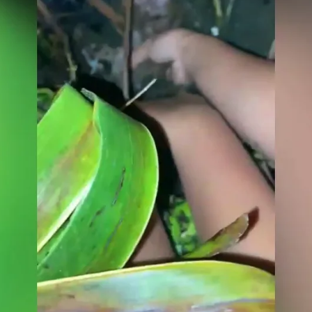
Whatsapp
Facebook
X
Flipboa
zaron
un rescate tan angustioso como
achorro
que estaba a punto de morir tras
errado bajo basura y arena después del