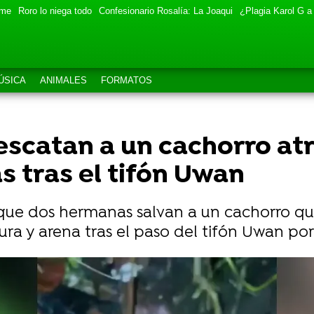
eme
Roro lo niega todo
Confesionario Rosalía: La Joaqui
¿Plagia Karol G a
ÚSICA
ANIMALES
FORMATOS
scatan a un cachorro at
as tras el tifón Uwan
que dos hermanas salvan a un cachorro qu
ra y arena tras el paso del tifón Uwan por F
o de la familia: "Hola bebé"