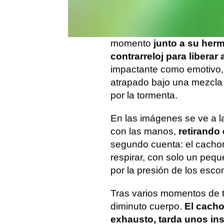
paso del tifón Uwan en Fil
Kimberly Procurador
, ve
momento
junto a su her
contrarreloj para liberar
impactante como emotivo,
atrapado bajo una mezcla 
por la tormenta.
En las imágenes se ve a
con las manos,
retirando 
segundo cuenta: el cachor
respirar, con solo un peq
por la presión de los esc
Tras varios momentos de t
diminuto cuerpo.
El cacho
exhausto, tarda unos ins