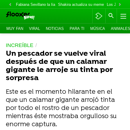
Fabiana Sevillano la lía
Shakira actualiza su meme
Los Jonas va
MUY FAN
VIRAL
NOTICIAS
PARA TI
MÚSICA
ANIMALE
INCREÍBLE
Un pescador se vuelve viral
después de que un calamar
gigante le arroje su tinta por
sorpresa
Este es el momento hilarante en el
que un calamar gigante arrojó tinta
por todo el rostro de un pescador
mientras éste mostraba orgulloso su
enorme captura.