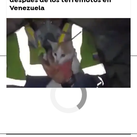
después de los terremotos en
Venezuela
Vídeo viral
Flooxer Now
» Animales