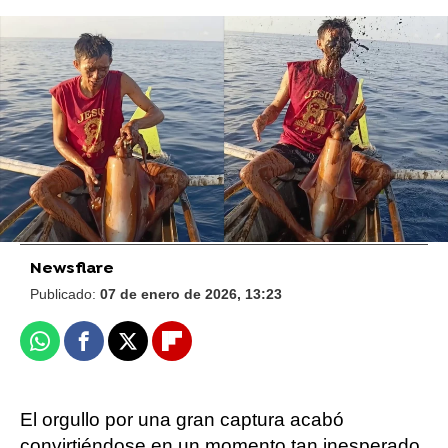
Newsflare
El intenso momento en que unos perros y un
tiburón tienen un peligroso encontronazo en
una playa
Newsflare
Publicado:
07 de enero de 2026, 13:23
Whatsapp
Facebook
X
Flipboard
El orgullo por una gran captura acabó
convirtiéndose en un momento tan inesperado