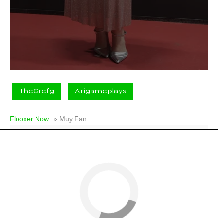
TheGrefg
Arigameplays
Flooxer Now
» Muy Fan