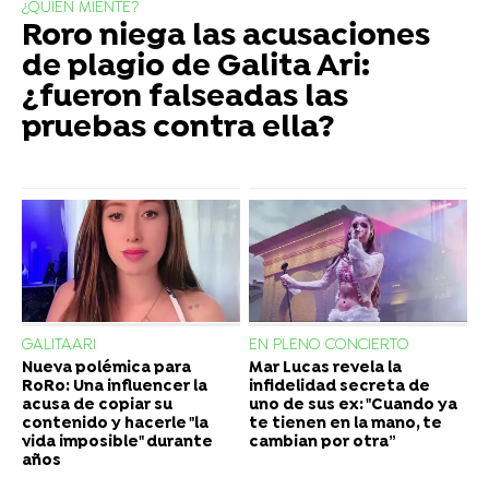
¿QUIÉN MIENTE?
Roro niega las acusaciones
de plagio de Galita Ari:
¿fueron falseadas las
pruebas contra ella?
GALITAARI
EN PLENO CONCIERTO
Nueva polémica para
Mar Lucas revela la
RoRo: Una influencer la
infidelidad secreta de
acusa de copiar su
uno de sus ex: "Cuando ya
contenido y hacerle "la
te tienen en la mano, te
vida imposible" durante
cambian por otra”
años