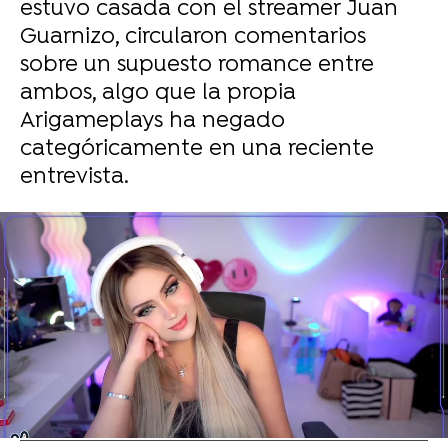
estuvo casada con el streamer Juan
Guarnizo, circularon comentarios
sobre un supuesto romance entre
ambos, algo que la propia
Arigameplays ha negado
categóricamente en una reciente
entrevista.
AriGameplays / Twitch
Ibai sale a dar explicaciones tras la expulsión
de KOI de la VCT de Valorant: "Me siento muy
culpable"