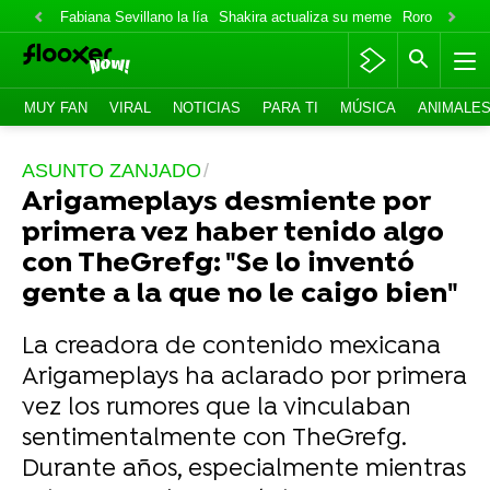
Fabiana Sevillano la lía
Shakira actualiza su meme
Roro lo niega
MUY FAN
VIRAL
NOTICIAS
PARA TI
MÚSICA
ANIMALE
ASUNTO ZANJADO
Arigameplays desmiente por
primera vez haber tenido algo
con TheGrefg: "Se lo inventó
gente a la que no le caigo bien"
La creadora de contenido mexicana
Arigameplays ha aclarado por primera
vez los rumores que la vinculaban
sentimentalmente con TheGrefg.
Durante años, especialmente mientras