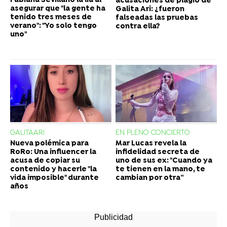
Fabiana Sevillano la lía al
acusaciones de plagio de
asegurar que "la gente ha
Galita Ari: ¿fueron
tenido tres meses de
falseadas las pruebas
verano": "Yo solo tengo
contra ella?
uno"
GALITAARI
EN PLENO CONCIERTO
Nueva polémica para
Mar Lucas revela la
RoRo: Una influencer la
infidelidad secreta de
acusa de copiar su
uno de sus ex: "Cuando ya
contenido y hacerle "la
te tienen en la mano, te
vida imposible" durante
cambian por otra”
años