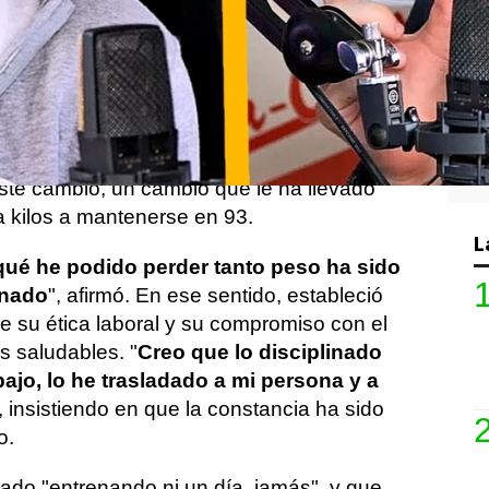
cipar de nuevo como invitado en
The Wild
evolución en los últimos tiempos. Uno de
 generó entre la audiencia fue su
cambio
e meses y muy comentada en redes
, Ibai explicó con detalle cuáles han sido,
 este cambio, un cambio que le ha llevado
a kilos a mantenerse en 93.
L
 qué he podido perder tanto peso ha sido
inado
", afirmó. En ese sentido, estableció
re su ética laboral y su compromiso con el
s saludables. "
Creo que lo disciplinado
bajo, lo he trasladado a mi persona y a
, insistiendo en que la constancia ha sido
o.
lado "entrenando ni un día, jamás", y que