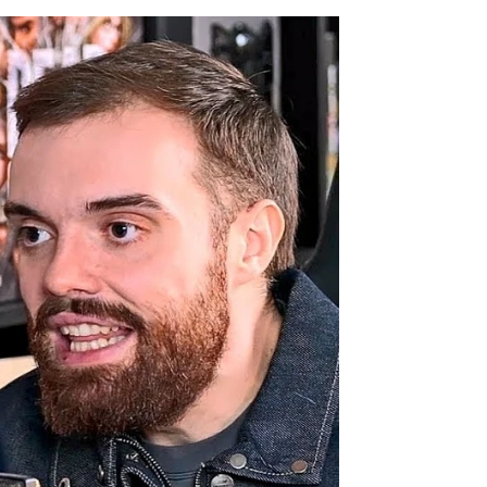
a salida de Xabi Alonso
rd