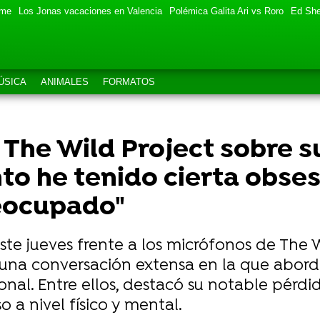
eme
Los Jonas vacaciones en Valencia
Polémica Galita Ari vs Roro
Ed She
ÚSICA
ANIMALES
FORMATOS
n The Wild Project sobre s
o he tenido cierta obsesi
eocupado"
este jueves frente a los micrófonos de The W
 una conversación extensa en la que abordó
onal. Entre ellos, destacó su notable pérdi
 a nivel físico y mental.