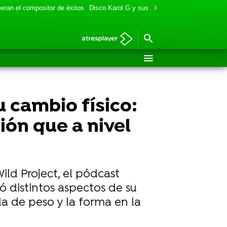
eran el compositor de éxitos
Disco Karol G y sus colaboraciones
Aitana y
u cambio físico:
ón que a nivel
ild Project, el pódcast
 distintos aspectos de su
da de peso y la forma en la