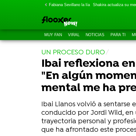
Fabiana Sevillano la lía
Shakira actualiza su m
MUY FAN
VIRAL
NOTICIAS
PARA TI
M
UN PROCESO DURO
Ibai reflexiona e
"En algún moment
mental me ha pr
Ibai Llanos volvió a sentarse 
conducido por Jordi Wild, en
trayectoria personal y profesi
que ha afrontado este proceso