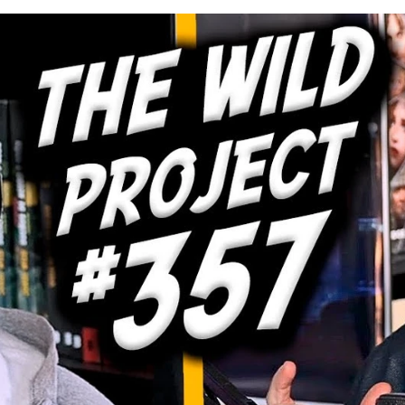
ón del Real Madrid ante el Albacete y reflexiona sobre l
Whatsapp
Facebook
X
Flipboa