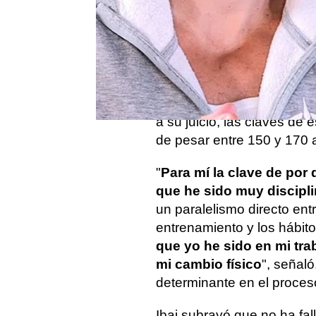
Ibai Llanos
volvió a parti
Project
, donde repasó su 
los temas que más interés
físico
, visible desde hac
sociales. Durante la charla
a su juicio, las claves de
de pesar entre 150 y 170 
"
Para mí la clave de por
que he sido muy discipl
un paralelismo directo ent
entrenamiento y los hábito
que yo he sido en mi tra
mi cambio físico
", señaló
determinante en el proces
Ibai subrayó que no ha fal