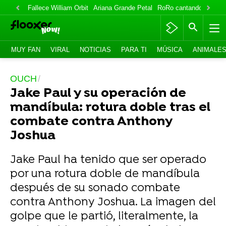
Fallece William Orbit
Ariana Grande Petal
RoRo cantando
IlloJu
MUY FAN
VIRAL
NOTICIAS
PARA TI
MÚSICA
ANIMALE
OUCH
Jake Paul y su operación de
mandíbula: rotura doble tras el
combate contra Anthony
Joshua
Jake Paul ha tenido que ser operado
por una rotura doble de mandíbula
después de su sonado combate
contra Anthony Joshua. La imagen del
golpe que le partió, literalmente, la