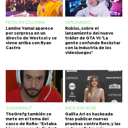
FIESTA EN COLOMBIA
VATICINANDO
Lamine Yamal aparece
Rubius, sobre el
por sorpresa en un
lanzamiento del nuevo
directo de Westcol y se
tráiler de GTA VI: "La
viene arriba con Ryan
gente confunde Rockstar
Castro
con la industria de los
videojuegos"
JUGGERNAUT
BACK FOR MORE
TheGrefg también se
Galita Ari es hackeada
mete en el tema del
tras publicar nuevas
casco de RoRo: “Estaba
pruebas contra Roro, y las