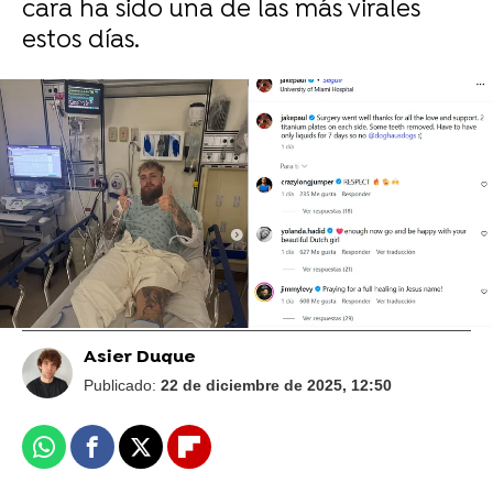
cara ha sido una de las más virales
estos días.
Foto de @jakepaul / Instagram
RoRo desmiente rotundamente los rumores
de infidelidad tras entrenar con Jake Paul: "Se
os está yendo la cabeza"
Asier Duque
Publicado:
22 de diciembre de 2025, 12:50
Whatsapp
Facebook
X
Flipboard