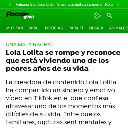
Fabiana Sevillano la lía
Shakira actualiza su meme
Roro lo niega
MUY FAN
VIRAL
NOTICIAS
PARA TI
MÚSICA
ANIMALE
UNA MALA RACHA
Lola Lolita se rompe y reconoce
que está viviendo uno de los
peores años de su vida
La creadora de contenido Lola Lolita
ha compartido un sincero y emotivo
vídeo en TikTok en el que confiesa
atravesar uno de los momentos más
difíciles de su vida. Entre duelos
familiares, rupturas sentimentales y