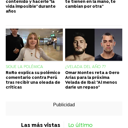
contenido y hacerle "la
te tienen en la mano, te
vida imposible" durante
cambian por otra”
años
SIGUE LA POLÉMICA
¿VELADA DEL AÑO 7?
RoRo explica su polémico
Omar Montes reta a Gero
comentario contra Perú
Arias para la próxima
tras recibir una oleada de
Velada de Ibai: "Al menos
críticas
darle un repaso"
Las más vistas
Lo último