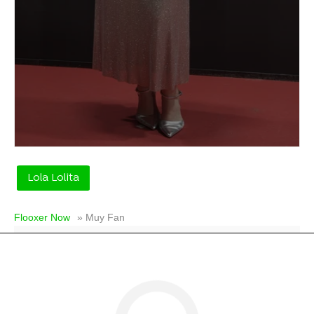
Lola Lolita
Flooxer Now
» Muy Fan