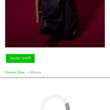
Taylor Swift
Flooxer Now
» Música