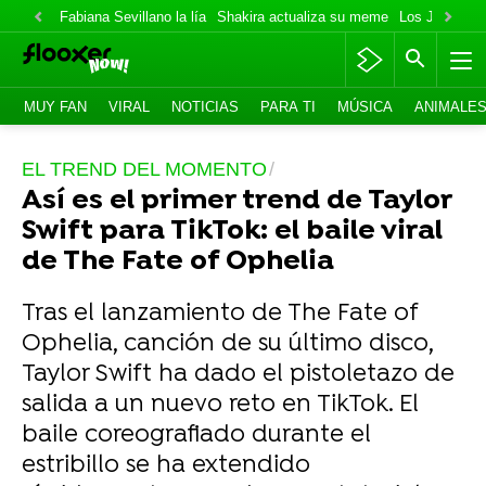
Fabiana Sevillano la lía
Shakira actualiza su meme
Los Jonas va
MUY FAN
VIRAL
NOTICIAS
PARA TI
MÚSICA
ANIMALE
EL TREND DEL MOMENTO
Así es el primer trend de Taylor
Swift para TikTok: el baile viral
de The Fate of Ophelia
Tras el lanzamiento de The Fate of
Ophelia, canción de su último disco,
Taylor Swift ha dado el pistoletazo de
salida a un nuevo reto en TikTok. El
baile coreografiado durante el
estribillo se ha extendido