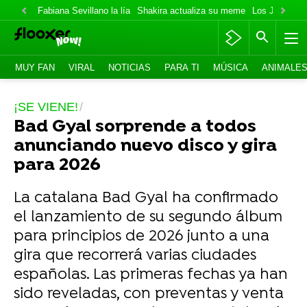
Fabiana Sevillano la lía
Shakira actualiza su meme
Los Jonas va
MUY FAN
VIRAL
NOTICIAS
PARA TI
MÚSICA
ANIMALE
¡SE VIENE!
Bad Gyal sorprende a todos
anunciando nuevo disco y gira
para 2026
La catalana Bad Gyal ha confirmado
el lanzamiento de su segundo álbum
para principios de 2026 junto a una
gira que recorrerá varias ciudades
españolas. Las primeras fechas ya han
sido reveladas, con preventas y venta