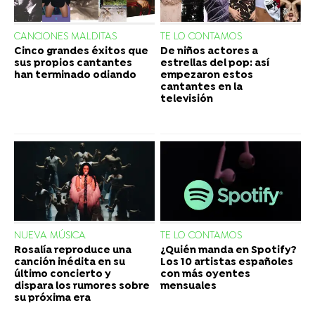
CANCIONES MALDITAS
TE LO CONTAMOS
Cinco grandes éxitos que
De niños actores a
sus propios cantantes
estrellas del pop: así
han terminado odiando
empezaron estos
cantantes en la
televisión
NUEVA MÚSICA
TE LO CONTAMOS
Rosalía reproduce una
¿Quién manda en Spotify?
canción inédita en su
Los 10 artistas españoles
último concierto y
con más oyentes
dispara los rumores sobre
mensuales
su próxima era