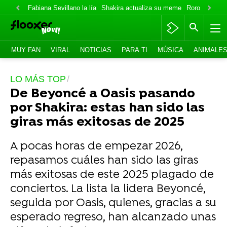
Fabiana Sevillano la lía
Shakira actualiza su meme
Roro lo niega
MUY FAN
VIRAL
NOTICIAS
PARA TI
MÚSICA
ANIMALE
LO MÁS TOP
De Beyoncé a Oasis pasando
por Shakira: estas han sido las
giras más exitosas de 2025
A pocas horas de empezar 2026,
repasamos cuáles han sido las giras
más exitosas de este 2025 plagado de
conciertos. La lista la lidera Beyoncé,
seguida por Oasis, quienes, gracias a su
esperado regreso, han alcanzado unas