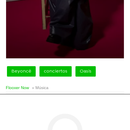
Beyoncé
conciertos
Oasis
Flooxer Now
» Música