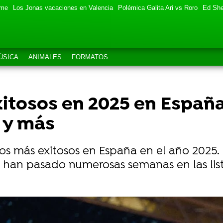
eme
Los Jonas vacaciones en Valencia
Polémica Galita Ari vs Roro
Ed She
ÚSICA
ANIMALES
FORMATOS
itosos en 2025 en España:
 y más
iscos más exitosos en España en el año 2025.
y han pasado numerosas semanas en las list