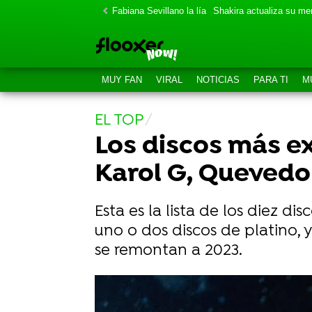
Fabiana Sevillano la lía
Shakira actualiza su m
MUY FAN
VIRAL
NOTICIAS
PARA TI
M
EL TOP
Los discos más ex
Karol G, Quevedo
Esta es la lista de los diez d
uno o dos discos de platino, 
se remontan a 2023.