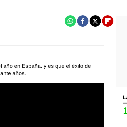
Whatsapp
Facebook
X
Flipboa
l año en España, y es que el éxito de
rante años.
L