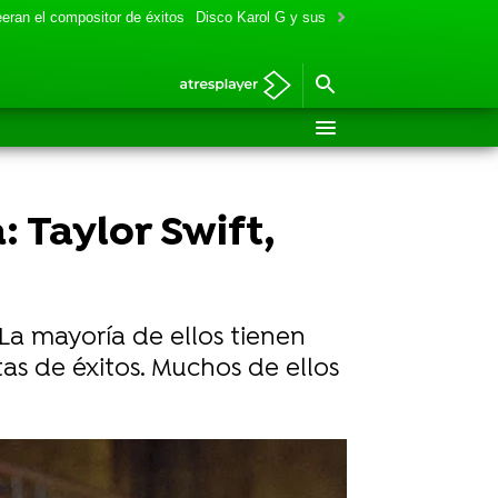
eran el compositor de éxitos
Disco Karol G y sus colaboraciones
Aitana y
 Taylor Swift,
 La mayoría de ellos tienen
as de éxitos. Muchos de ellos