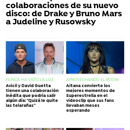
colaboraciones de su nuevo
disco: de Drake y Bruno Mars
a Judeline y Rusowsky
NUNCA HA VISTO LA LUZ
APROVECHANDO EL BOOM
Avicii y David Guetta
Aitana convierte los
tienen una colaboración
mejores momentos de
inédita que podría salir
Superestrella en el
algún día: "Quizá le quite
videoclip que sus fans
las telarañas”
llevaban meses
esperando