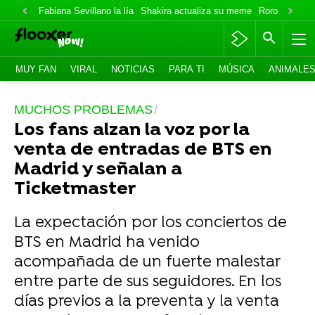
Fabiana Sevillano la lía
Shakira actualiza su meme
Roro lo niega
MUY FAN
VIRAL
NOTICIAS
PARA TI
MÚSICA
ANIMALE
MUCHOS PROBLEMAS
Los fans alzan la voz por la
venta de entradas de BTS en
Madrid y señalan a
Ticketmaster
La expectación por los conciertos de
BTS en Madrid ha venido
acompañada de un fuerte malestar
entre parte de sus seguidores. En los
días previos a la preventa y la venta