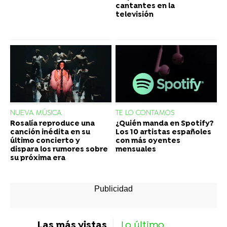
cantantes en la
televisión
NUEVA MÚSICA
TE LO CONTAMOS
Rosalía reproduce una
¿Quién manda en Spotify?
canción inédita en su
Los 10 artistas españoles
último concierto y
con más oyentes
dispara los rumores sobre
mensuales
su próxima era
Las más vistas
Lo último