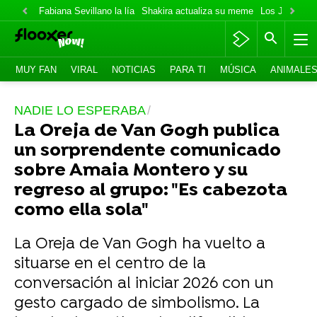
Fabiana Sevillano la lía
Shakira actualiza su meme
Los Jonas va
MUY FAN
VIRAL
NOTICIAS
PARA TI
MÚSICA
ANIMALE
NADIE LO ESPERABA
La Oreja de Van Gogh publica
un sorprendente comunicado
sobre Amaia Montero y su
regreso al grupo: "Es cabezota
como ella sola"
La Oreja de Van Gogh ha vuelto a
situarse en el centro de la
conversación al iniciar 2026 con un
gesto cargado de simbolismo. La