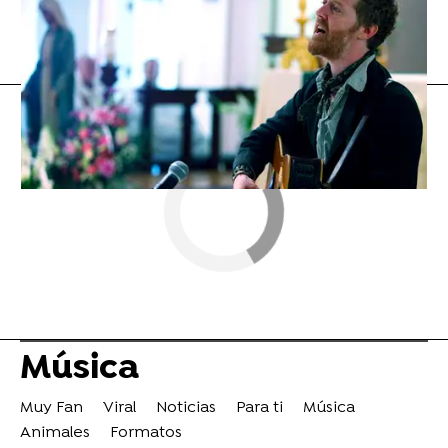
Rels B
Flooxer Now
» Música
Música
Muy Fan
Viral
Noticias
Para ti
Música
Animales
Formatos