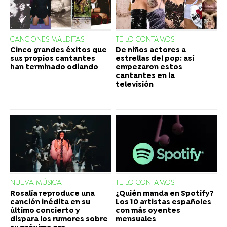
CANCIONES MALDITAS
TE LO CONTAMOS
Cinco grandes éxitos que
De niños actores a
sus propios cantantes
estrellas del pop: así
han terminado odiando
empezaron estos
cantantes en la
televisión
NUEVA MÚSICA
TE LO CONTAMOS
Rosalía reproduce una
¿Quién manda en Spotify?
canción inédita en su
Los 10 artistas españoles
último concierto y
con más oyentes
dispara los rumores sobre
mensuales