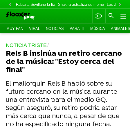
Fabiana Sevillano la lía
Shakira actualiza su meme
Los Jonas va
MUY FAN
VIRAL
NOTICIAS
PARA TI
MÚSICA
ANIMALE
NOTICIA TRISTE
Rels B insinúa un retiro cercano
de la música: "Estoy cerca del
final"
El mallorquín Rels B habló sobre su
futuro cercano en la música durante
una entrevista para el medio GQ.
Según aseguró, su retiro podría estar
más cerca que nunca, a pesar de que
no ha especificado ninguna fecha.