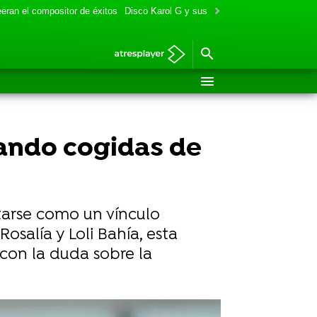
eran el compositor de éxitos
Disco Karol G y sus colaboraciones
Aitana y
eando cogidas de
tarse como un vínculo
salía y Loli Bahía, esta
 con la duda sobre la