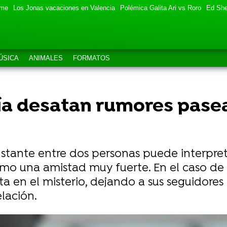
eme
Los Jonas vacaciones en Valencia
Polémica Galita Ari vs Roro
Ed She
ÚSICA
ANIMALES
FORMATOS
ahía desatan rumores pas
nstante entre dos personas puede interpre
 una amistad muy fuerte. En el caso de Ro
 en el misterio, dejando a sus seguidores
lación.