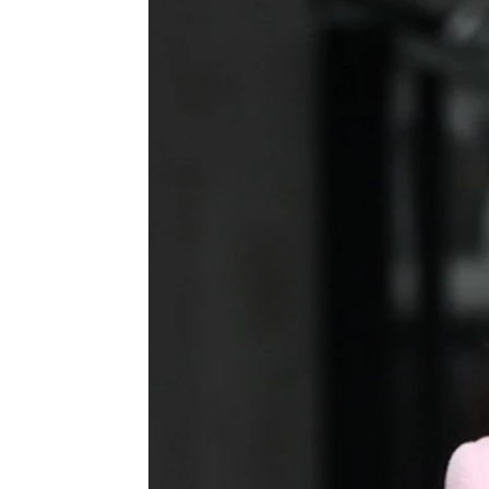
Messi elogia a Rosalía y admite que
Los secretos escondidos en la mús
Elena De la Fuente
Publicado:
13 de enero de 2026, 15:47