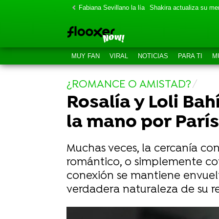
Fabiana Sevillano la lía
Shakira actualiza su m
MUY FAN
VIRAL
NOTICIAS
PARA TI
M
¿ROMANCE O AMISTAD?
Rosalía y Loli B
la mano por París
Muchas veces, la cercanía co
romántico, o simplemente como
conexión se mantiene envuelta
verdadera naturaleza de su re