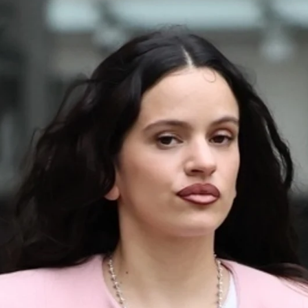
 es la única cantante a la que pediría una foto
ica de LUX de Rosalía
Whatsapp
Facebook
X
Flipboa