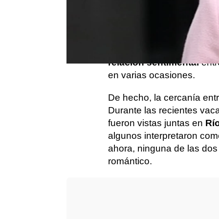
París
ha sido escenario 
en redes este enero:
Rosa
cogidas de la mano por las
fotografías han vuelto a
en
relación sentimental
entr
en varias ocasiones.
De hecho, la cercanía ent
Durante las recientes vac
fueron vistas juntas en
Rí
algunos interpretaron co
ahora, ninguna de las dos
romántico.