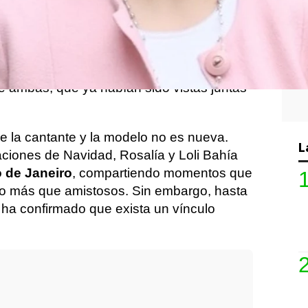
de una de las imágenes más comentadas
lía
y
la modelo Loli Bahía
caminando
 calles de la capital francesa. Las
cender los rumores sobre una posible
e ambas, que ya habían sido vistas juntas
re la cantante y la modelo no es nueva.
L
aciones de Navidad, Rosalía y Loli Bahía
o de Janeiro
, compartiendo momentos que
mo más que amistosos. Sin embargo, hasta
 ha confirmado que exista un vínculo