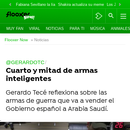
Fabiana Sevillano la lía
Shakira actualiza su meme
Los Jonas va
MUY FAN
VIRAL
NOTICIAS
PARA TI
MÚSICA
ANIMALE
Flooxer Now
» Noticias
@GERARDOTC
Cuarto y mitad de armas
inteligentes
Gerardo Tecé reflexiona sobre las
armas de guerra que va a vender el
Gobierno español a Arabia Saudí.
-