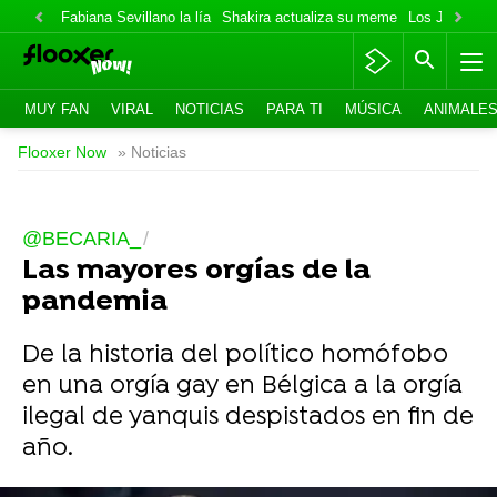
Fabiana Sevillano la lía
Shakira actualiza su meme
Los Jonas va
MUY FAN
VIRAL
NOTICIAS
PARA TI
MÚSICA
ANIMALE
Flooxer Now
» Noticias
@BECARIA_
Las mayores orgías de la
pandemia
De la historia del político homófobo
en una orgía gay en Bélgica a la orgía
ilegal de yanquis despistados en fin de
año.