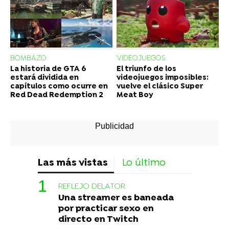
BOMBAZO
VIDEOJUEGOS
La historia de GTA 6
El triunfo de los
estará dividida en
videojuegos imposibles:
capítulos como ocurre en
vuelve el clásico Super
Red Dead Redemption 2
Meat Boy
Las más vistas
Lo último
REFLEJO DELATOR
Una streamer es baneada
por practicar sexo en
directo en Twitch