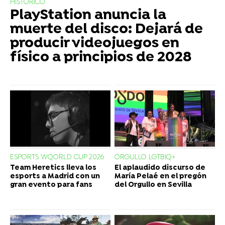
HISTÓRICO
PlayStation anuncia la
muerte del disco: Dejará de
producir videojuegos en
físico a principios de 2028
ESPORTS WQORLD CUP 2026
ORGULLO LGTBIQ+
Team Heretics lleva los
El aplaudido discurso de
esports a Madrid con un
María Pelaé en el pregón
gran evento para fans
del Orgullo en Sevilla