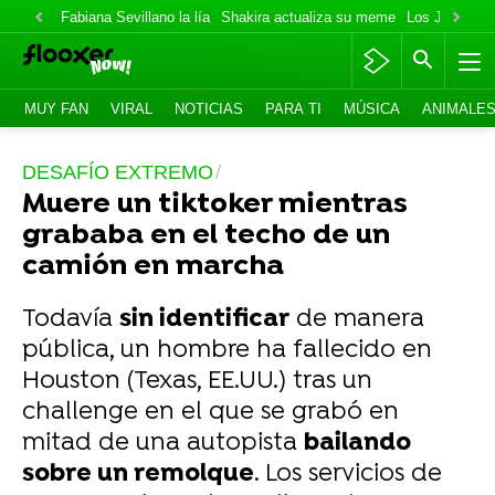
Fabiana Sevillano la lía
Shakira actualiza su meme
Los Jonas va
MUY FAN
VIRAL
NOTICIAS
PARA TI
MÚSICA
ANIMALE
DESAFÍO EXTREMO
Muere un tiktoker mientras
grababa en el techo de un
camión en marcha
Todavía
sin identificar
de manera
pública, un hombre ha fallecido en
Houston (Texas, EE.UU.) tras un
challenge en el que se grabó en
mitad de una autopista
bailando
sobre un remolque
. Los servicios de