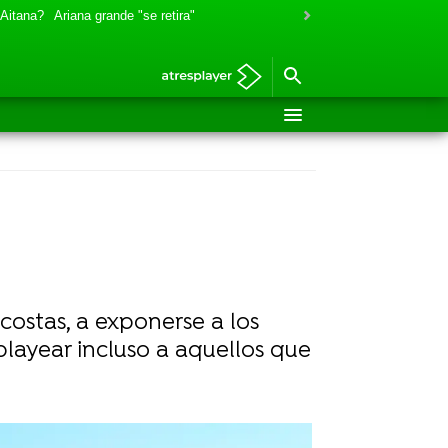
 Aitana?
Ariana grande "se retira"
costas, a exponerse a los
playear incluso a aquellos que