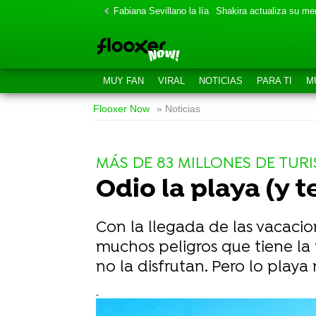
Fabiana Sevillano la lía
Shakira actualiza su m
MUY FAN
VIRAL
NOTICIAS
PARA TI
M
Flooxer Now
» Noticias
MÁS DE 83 MILLONES DE TURI
Odio la playa (y t
Con la llegada de las vacacio
muchos peligros que tiene la 
no la disfrutan. Pero lo playa
-