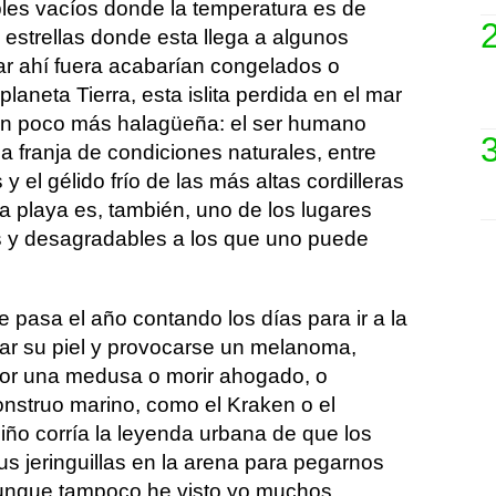
les vacíos donde la temperatura es de
 estrellas donde esta llega a algunos
azar ahí fuera acabarían congelados o
laneta Tierra, esta islita perdida en el mar
 un poco más halagüeña: el ser humano
a franja de condiciones naturales, entre
 y el gélido frío de las más altas cordilleras
a playa es, también, uno de los lugares
s y desagradables a los que uno puede
 pasa el año contando los días para ir a la
r su piel y provocarse un melanoma,
or una medusa o morir ahogado, o
nstruo marino, como el Kraken o el
iño corría la leyenda urbana de que los
s jeringuillas en la arena para pegarnos
aunque tampoco he visto yo muchos