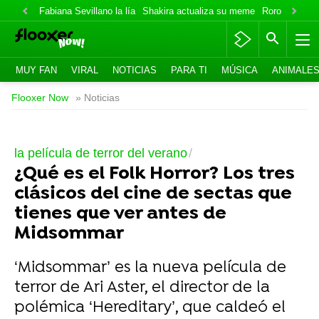
Fabiana Sevillano la lía
Shakira actualiza su meme
Roro lo niega
MUY FAN
VIRAL
NOTICIAS
PARA TI
MÚSICA
ANIMALE
Flooxer Now
» Noticias
la película de terror del verano
¿Qué es el Folk Horror? Los tres
clásicos del cine de sectas que
tienes que ver antes de
Midsommar
‘Midsommar’ es la nueva película de
terror de Ari Aster, el director de la
polémica ‘Hereditary’, que caldeó el