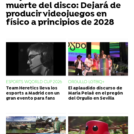
muerte del disco: Dejará de
producir videojuegos en
físico a principios de 2028
ESPORTS WQORLD CUP 2026
ORGULLO LGTBIQ+
Team Heretics lleva los
El aplaudido discurso de
esports a Madrid con un
María Pelaé en el pregón
gran evento para fans
del Orgullo en Sevilla