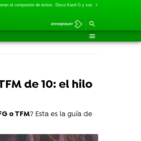
eran el compositor de éxitos
Disco Karol G y sus colaboraciones
Aitana y
FM de 10: el hilo
TFG o TFM
? Esta es la guía de