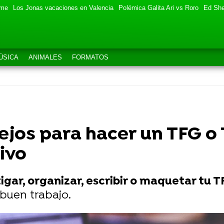
eme
Los Jonas vacaciones en Valencia
Polémica Galita Ari vs Roro
Ed She
ÚSICA
ANIMALES
FORMATOS
jos para hacer un TFG o T
tivo
tigar, organizar, escribir o maquetar tu 
 buen trabajo.