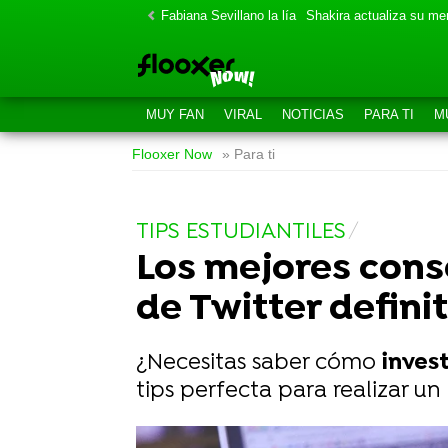
Fabiana Sevillano la lía
Shakira actualiza su m
MUY FAN
VIRAL
NOTICIAS
PARA TI
M
Flooxer Now
» Para ti
TIPS ESTUDIANTILES
Los mejores conse
de Twitter defini
¿Necesitas saber cómo
inves
tips perfecta para realizar un