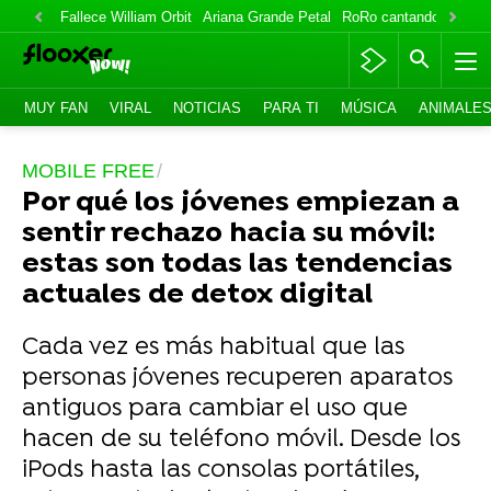
Fallece William Orbit
Ariana Grande Petal
RoRo cantando
IlloJu
MUY FAN
VIRAL
NOTICIAS
PARA TI
MÚSICA
ANIMALE
MOBILE FREE
Por qué los jóvenes empiezan a
sentir rechazo hacia su móvil:
estas son todas las tendencias
actuales de detox digital
Cada vez es más habitual que las
personas jóvenes recuperen aparatos
antiguos para cambiar el uso que
hacen de su teléfono móvil. Desde los
iPods hasta las consolas portátiles,