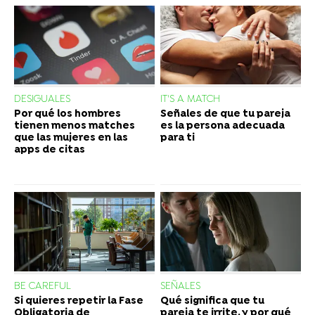
DESIGUALES
IT'S A MATCH
Por qué los hombres
Señales de que tu pareja
tienen menos matches
es la persona adecuada
que las mujeres en las
para ti
apps de citas
BE CAREFUL
SEÑALES
Si quieres repetir la Fase
Qué significa que tu
Obligatoria de
pareja te irrite, y por qué