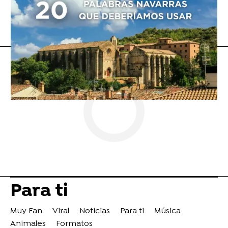
Curiosidad
Flooxer Now
» Para ti
Para ti
Muy Fan
Viral
Noticias
Para ti
Música
Animales
Formatos