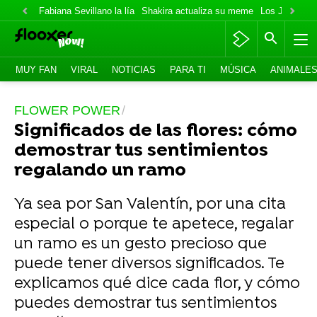
Fabiana Sevillano la lía
Shakira actualiza su meme
Los Jonas va
MUY FAN
VIRAL
NOTICIAS
PARA TI
MÚSICA
ANIMALE
FLOWER POWER
Significados de las flores: cómo
demostrar tus sentimientos
regalando un ramo
Ya sea por San Valentín, por una cita
especial o porque te apetece, regalar
un ramo es un gesto precioso que
puede tener diversos significados. Te
explicamos qué dice cada flor, y cómo
puedes demostrar tus sentimientos