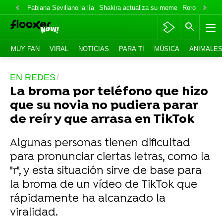
Fabiana Sevillano la lía
Shakira actualiza su meme
Roro lo niega
MUY FAN
VIRAL
NOTICIAS
PARA TI
MÚSICA
ANIMALE
EN REDES
La broma por teléfono que hizo
que su novia no pudiera parar
de reír y que arrasa en TikTok
Algunas personas tienen dificultad
para pronunciar ciertas letras, como la
"r", y esta situación sirve de base para
la broma de un vídeo de TikTok que
rápidamente ha alcanzado la
viralidad.