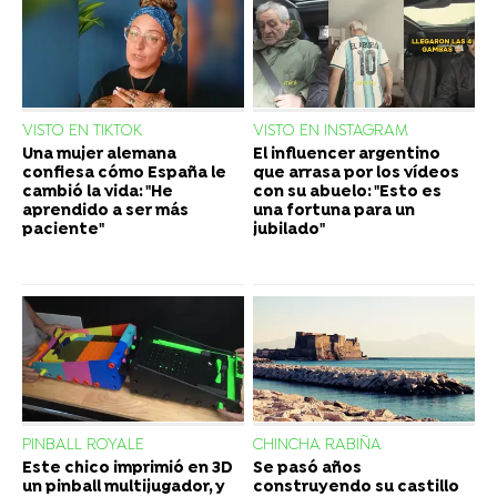
VISTO EN TIKTOK
VISTO EN INSTAGRAM
Una mujer alemana
El influencer argentino
confiesa cómo España le
que arrasa por los vídeos
cambió la vida: "He
con su abuelo: "Esto es
aprendido a ser más
una fortuna para un
paciente"
jubilado"
PINBALL ROYALE
CHINCHA RABIÑA
Este chico imprimió en 3D
Se pasó años
un pinball multijugador, y
construyendo su castillo