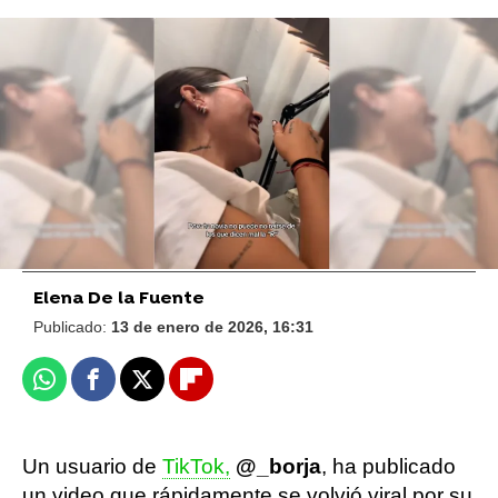
FOTO: TikTok /@___borja__
¿Marketing o realidad? Xavibo se viraliza en
TikTok con un extraño vídeo en el centro de
Madrid
Elena De la Fuente
Publicado:
13 de enero de 2026, 16:31
Whatsapp
Facebook
X
Flipboard
Un usuario de
TikTok,
@_borja
, ha publicado
un video que rápidamente se volvió viral por su