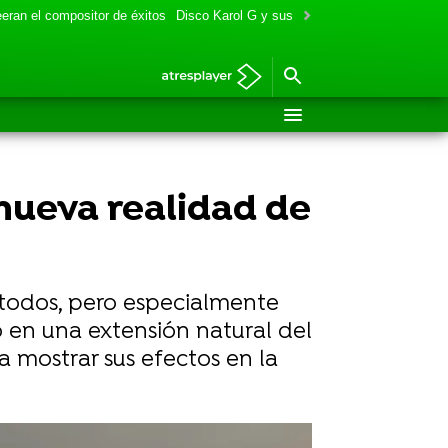
eran el compositor de éxitos
Disco Karol G y sus colaboraciones
Aitana y
a nueva realidad de
 todos, pero especialmente
o en una extensión natural del
 mostrar sus efectos en la
FOTO: TikTok/@userc71d2or