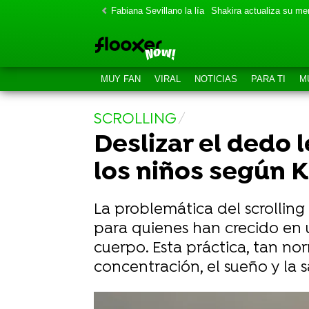
Fabiana Sevillano la lía
Shakira actualiza su m
MUY FAN
VIRAL
NOTICIAS
PARA TI
M
SCROLLING
Deslizar el dedo l
los niños según 
La problemática del scrollin
para quienes han crecido en u
cuerpo. Esta práctica, tan n
concentración, el sueño y la