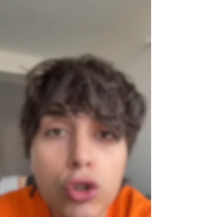
5
orizar a medio Internet
rd