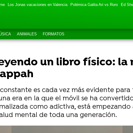
eme
Los Jonas vacaciones en Valencia
Polémica Galita Ari vs Roro
Ed She
ÚSICA
ANIMALES
FORMATOS
eyendo un libro físico: l
Kappah
g constante es cada vez más evidente para
na era en la que el móvil se ha convertid
ormalizada como adictiva, está empezando a
 salud mental de toda una generación.