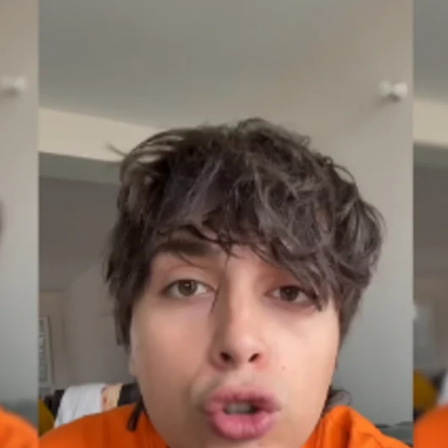
o y Magdalenita brillan en los TikTok Awards España 202
s que lo contó todo: así es el TikTok que ha puesto a te
Whatsapp
Facebook
X
Flipboa