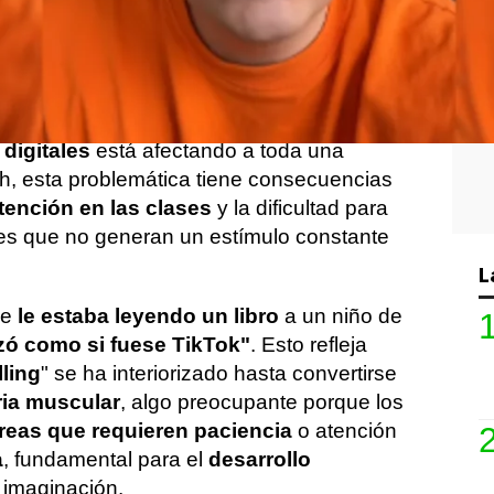
appah
ha subido recientemente un video
toria contada por un familiar, quien es
lexiona sobre cómo la
exposición
 digitales
está afectando a toda una
, esta problemática tiene consecuencias
atención en las clases
y la dificultad para
es que no generan un estímulo constante
L
ue
le estaba leyendo un libro
a un niño de
zó como si fuese TikTok"
. Esto refleja
lling
" se ha interiorizado hasta convertirse
a muscular
, algo preocupante porque los
areas que requieren paciencia
o atención
a
, fundamental para el
desarrollo
a imaginación.