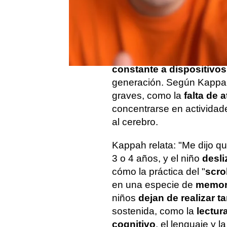
El creador de contenido
K
en el que comparte una his
profesor de niños
, y ref
constante a dispositivos
generación. Según Kappah
graves, como la
falta de 
concentrarse en actividad
al cerebro.
Kappah relata: "Me dijo q
3 o 4 años, y el niño
desli
cómo la práctica del "
scro
en una especie de
memori
niños
dejan de realizar t
sostenida, como la
lectur
cognitivo
, el lenguaje y l