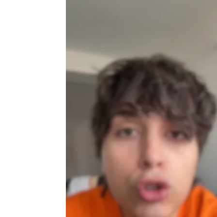
Fabiana Sevillano, Pablo Vera, Let
El beso que no vimos y el pintalabio
Elena De la Fuente
Publicado:
05 de diciembre de 2025, 13:05