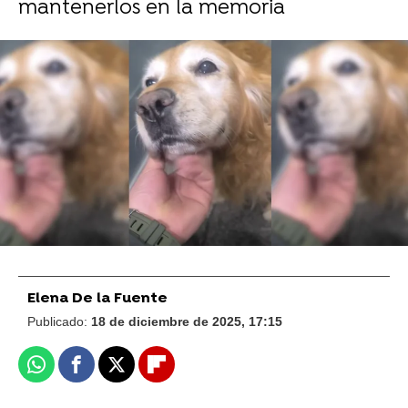
mantenerlos en la memoria
FOTO: TikTok/@eeddiinnssoonn
Unos perros son pillados destruyendo una
almohada en una divertida escena del crimen
La competición de perros haciendo surf es el
deporte más adorable de Estados Unidos
Elena De la Fuente
Publicado:
18 de diciembre de 2025, 17:15
Whatsapp
Facebook
X
Flipboard