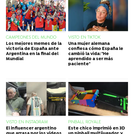
CAMPEONES DEL MUNDO
VISTO EN TIKTOK
Los mejores memes de la
Una mujer alemana
victoria de España ante
confiesa cómo España le
Argentina en la final del
cambió la vida: "He
Mundial
aprendido a ser más
paciente"
VISTO EN INSTAGRAM
PINBALL ROYALE
El influencer argentino
Este chico imprimió en 3D
que arrasa por los vídeos
un pinball multijugador, y