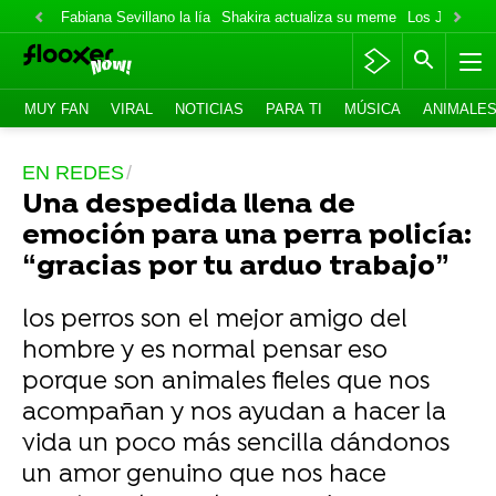
Fabiana Sevillano la lía
Shakira actualiza su meme
Los Jonas va
MUY FAN
VIRAL
NOTICIAS
PARA TI
MÚSICA
ANIMALE
EN REDES
Una despedida llena de
emoción para una perra policía:
“gracias por tu arduo trabajo”
los perros son el mejor amigo del
hombre y es normal pensar eso
porque son animales fieles que nos
acompañan y nos ayudan a hacer la
vida un poco más sencilla dándonos
un amor genuino que nos hace