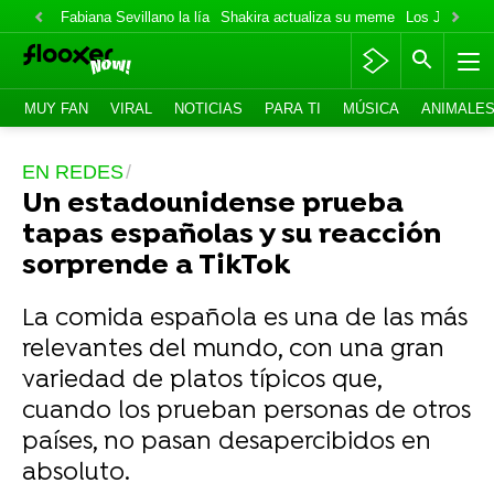
Fabiana Sevillano la lía
Shakira actualiza su meme
Los Jonas va
MUY FAN
VIRAL
NOTICIAS
PARA TI
MÚSICA
ANIMALE
EN REDES
Un estadounidense prueba
tapas españolas y su reacción
sorprende a TikTok
La comida española es una de las más
relevantes del mundo, con una gran
variedad de platos típicos que,
cuando los prueban personas de otros
países, no pasan desapercibidos en
absoluto.