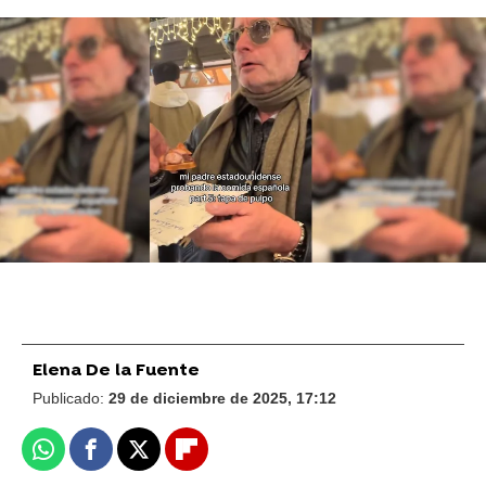
FOTO: Tiktok/@tati_in_spain
Cristian Ventura, el camarero viral de TikTok,
denuncia un robo en Madrid que le deja sin su
equipo de trabajo
Un casting muy bizarro conquista TikTok: la
búsqueda del pelo más graso del año se
vuelve viral
Elena De la Fuente
Publicado:
29 de diciembre de 2025, 17:12
Whatsapp
Facebook
X
Flipboard