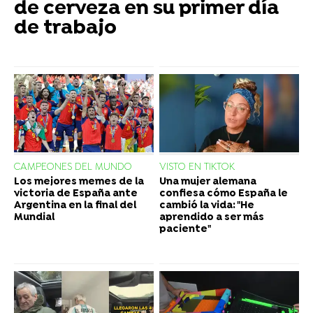
de cerveza en su primer día
de trabajo
CAMPEONES DEL MUNDO
VISTO EN TIKTOK
Los mejores memes de la
Una mujer alemana
victoria de España ante
confiesa cómo España le
Argentina en la final del
cambió la vida: "He
Mundial
aprendido a ser más
paciente"