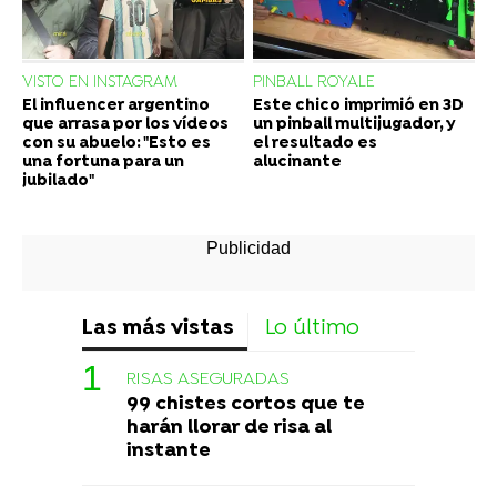
VISTO EN INSTAGRAM
PINBALL ROYALE
El influencer argentino
Este chico imprimió en 3D
que arrasa por los vídeos
un pinball multijugador, y
con su abuelo: "Esto es
el resultado es
una fortuna para un
alucinante
jubilado"
Las más vistas
Lo último
RISAS ASEGURADAS
99 chistes cortos que te
harán llorar de risa al
instante