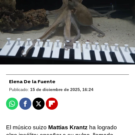
FOTO: Youtube/@Mattiaskrantz
Ver animales en stream: la nueva moda en
redes para aliviar la ansiedad
La reacción de este perro cantor al oir a su
dueña tocar el piano
Elena De la Fuente
Publicado:
15 de diciembre de 2025, 16:24
Whatsapp
Facebook
X
Flipboard
El músico suizo
Mattias Krantz
ha logrado