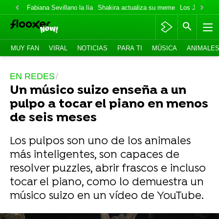
Fabiana Sevillano la lía
Shakira actualiza su meme
Los Jonas va
MUY FAN
VIRAL
NOTICIAS
PARA TI
MÚSICA
ANIMALE
EN REDES
Un músico suizo enseña a un
pulpo a tocar el piano en menos
de seis meses
Los pulpos son uno de los animales
más inteligentes, son capaces de
resolver puzzles, abrir frascos e incluso
tocar el piano, como lo demuestra un
músico suizo en un vídeo de YouTube.