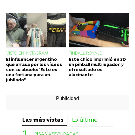
VISTO EN INSTAGRAM
PINBALL ROYALE
El influencer argentino
Este chico imprimió en 3D
que arrasa por los vídeos
un pinball multijugador, y
con su abuelo: "Esto es
el resultado es
una fortuna para un
alucinante
jubilado"
Las más vistas
Lo último
RISAS ASEGURADAS