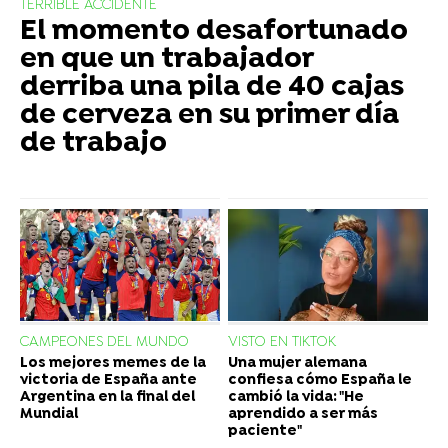
TERRIBLE ACCIDENTE
El momento desafortunado
en que un trabajador
derriba una pila de 40 cajas
de cerveza en su primer día
de trabajo
CAMPEONES DEL MUNDO
VISTO EN TIKTOK
Los mejores memes de la
Una mujer alemana
victoria de España ante
confiesa cómo España le
Argentina en la final del
cambió la vida: "He
Mundial
aprendido a ser más
paciente"