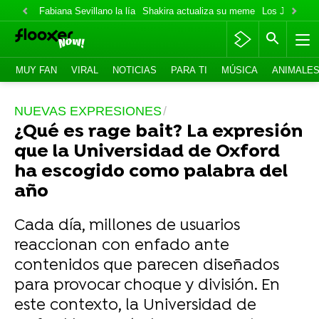
Fabiana Sevillano la lía
Shakira actualiza su meme
Los Jonas va
MUY FAN
VIRAL
NOTICIAS
PARA TI
MÚSICA
ANIMALE
NUEVAS EXPRESIONES
¿Qué es rage bait? La expresión
que la Universidad de Oxford
ha escogido como palabra del
año
Cada día, millones de usuarios
reaccionan con enfado ante
contenidos que parecen diseñados
para provocar choque y división. En
este contexto, la Universidad de