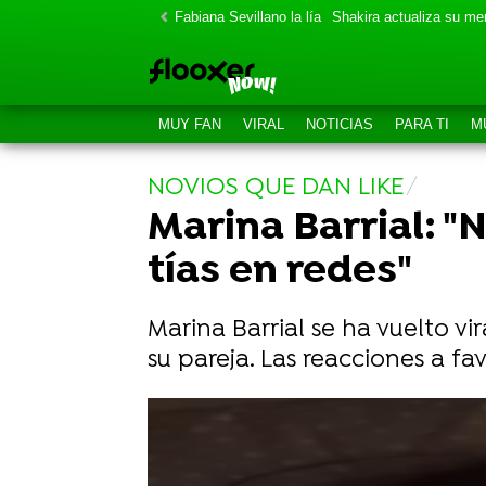
Fabiana Sevillano la lía
Shakira actualiza su m
MUY FAN
VIRAL
NOTICIAS
PARA TI
M
NOVIOS QUE DAN LIKE
Marina Barrial: "
tías en redes"
Marina Barrial se ha vuelto vi
su pareja. Las reacciones a f