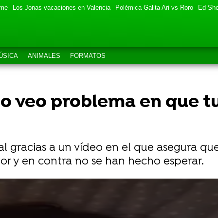
eme
Los Jonas vacaciones en Valencia
Polémica Galita Ari vs Roro
Ed She
ÚSICA
ANIMALES
FORMATOS
No veo problema en que tu
ral gracias a un vídeo en el que asegura que
avor y en contra no se han hecho esperar.