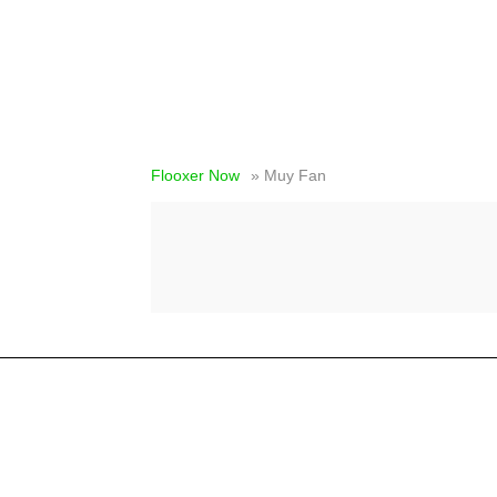
Flooxer Now
» Muy Fan