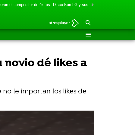
eran el compositor de éxitos
Disco Karol G y sus colaboraciones
Aitana y
 novio dé likes a
 no le importan los likes de