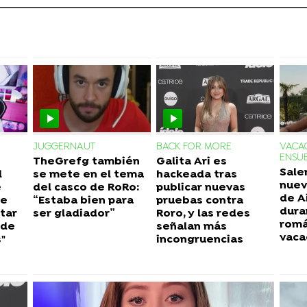
JUGGERNAUT
BACK FOR MORE
VACA
ENSU
TheGrefg también
Galita Ari es
Salen
l
se mete en el tema
hackeada tras
nuev
e
del casco de RoRo:
publicar nuevas
de A
te
“Estaba bien para
pruebas contra
dura
tar
ser gladiador”
Roro, y las redes
romá
 de
señalan más
vaca
"
incongruencias