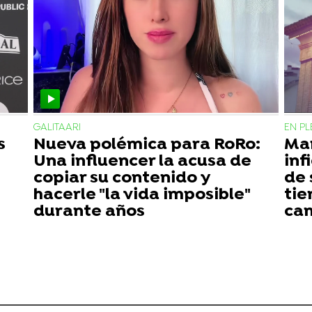
GALITAARI
EN P
s
Nueva polémica para RoRo:
Mar
Una influencer la acusa de
inf
copiar su contenido y
de 
hacerle "la vida imposible"
tie
durante años
cam