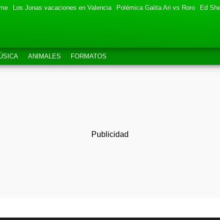
eme
Los Jonas vacaciones en Valencia
Polémica Galita Ari vs Roro
Ed She
ÚSICA
ANIMALES
FORMATOS