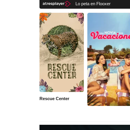
Lo peta en Flooxer
Rescue Center
Una novia por vacac