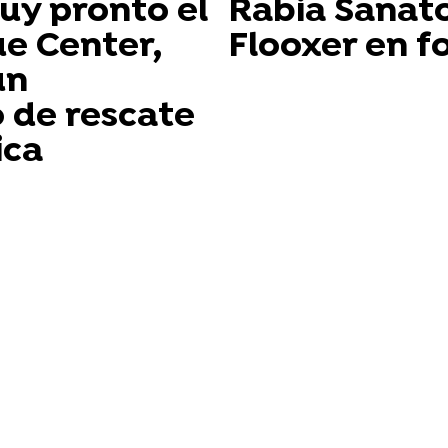
uy pronto el
Rabia Sanat
e Center,
Flooxer en f
un
o de rescate
ica