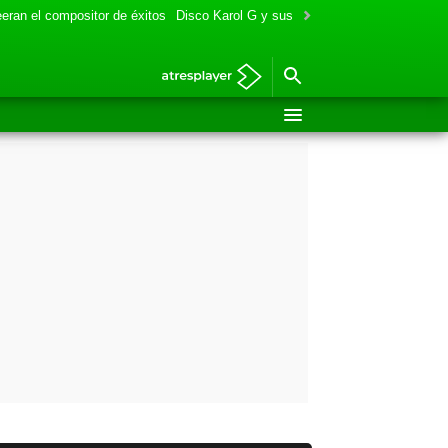
eran el compositor de éxitos
Disco Karol G y sus colaboraciones
Aitana y