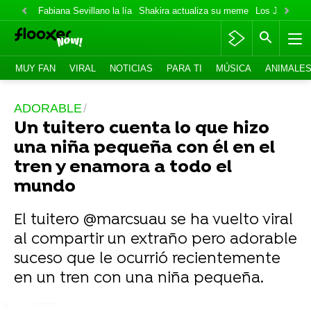
Fabiana Sevillano la lía
Shakira actualiza su meme
Los Jonas va
MUY FAN
VIRAL
NOTICIAS
PARA TI
MÚSICA
ANIMALE
ADORABLE
Un tuitero cuenta lo que hizo
una niña pequeña con él en el
tren y enamora a todo el
mundo
El tuitero @marcsuau se ha vuelto viral
al compartir un extraño pero adorable
suceso que le ocurrió recientemente
en un tren con una niña pequeña.