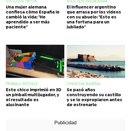
VISTO EN TIKTOK
VISTO EN INSTAGRAM
Una mujer alemana
El influencer argentino
confiesa cómo España le
que arrasa por los vídeos
cambió la vida: "He
con su abuelo: "Esto es
aprendido a ser más
una fortuna para un
paciente"
jubilado"
PINBALL ROYALE
CHINCHA RABIÑA
Este chico imprimió en 3D
Se pasó años
un pinball multijugador, y
construyendo su castillo
el resultado es
y se lo expropiaron antes
alucinante
de estrenarlo