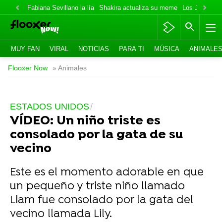
Fabiana Sevillano la lía
Shakira actualiza su meme
Los Jonas va
MUY FAN
VIRAL
NOTICIAS
PARA TI
MÚSICA
ANIMALE
Flooxer Now
» Animales
ESTADOS UNIDOS
VÍDEO: Un niño triste es
consolado por la gata de su
vecino
Este es el momento adorable en que
un pequeño y triste niño llamado
Liam fue consolado por la gata del
vecino llamada Lily.