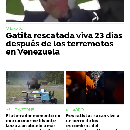
MILAGRO
Gatita rescatada viva 23 días
después de los terremotos
en Venezuela
YELLOWSTONE
MILAGRO
El aterrador momento en
Rescatistas sacan vivo a
que un enorme bisonte
un perro de los
lanza a un abuelo a más
escombros del