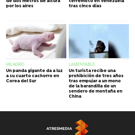
de dos metros de altura
terremoto en Venezuela
por los aires
tras cinco días
MILAGRO
LAMENTABLE
Un panda gigante da a luz
Un turista recibe una
a su cuarto cachorro en
prohibición de tres años
Corea del Sur
tras empujar a un mono
de la barandilla de un
sendero de montaña en
China