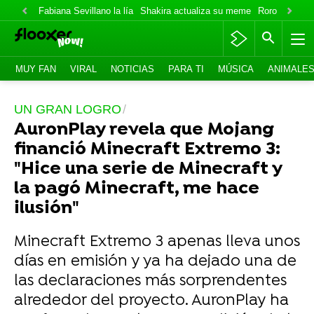
Fabiana Sevillano la lía
Shakira actualiza su meme
Roro lo niega
MUY FAN
VIRAL
NOTICIAS
PARA TI
MÚSICA
ANIMALE
UN GRAN LOGRO
AuronPlay revela que Mojang
financió Minecraft Extremo 3:
"Hice una serie de Minecraft y
la pagó Minecraft, me hace
ilusión"
Minecraft Extremo 3 apenas lleva unos
días en emisión y ya ha dejado una de
las declaraciones más sorprendentes
alrededor del proyecto. AuronPlay ha