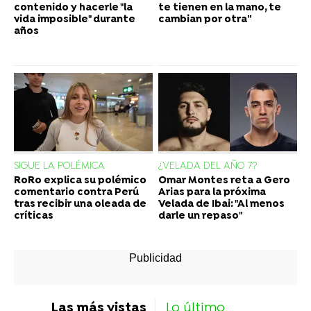
contenido y hacerle "la
te tienen en la mano, te
vida imposible" durante
cambian por otra”
años
SIGUE LA POLÉMICA
¿VELADA DEL AÑO 7?
RoRo explica su polémico
Omar Montes reta a Gero
comentario contra Perú
Arias para la próxima
tras recibir una oleada de
Velada de Ibai: "Al menos
críticas
darle un repaso"
Las más vistas
Lo último