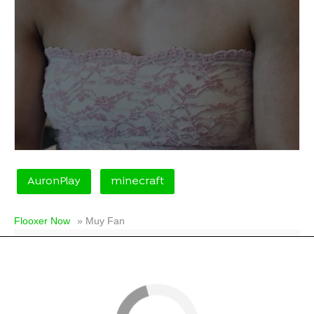
AuronPlay
minecraft
Flooxer Now
» Muy Fan