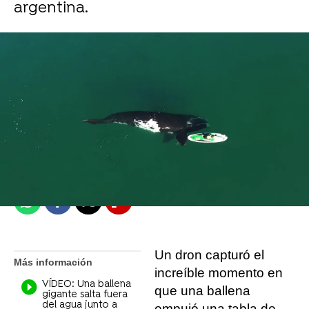
argentina.
Liopardo
Caters News
Actualizado:
20 de septiembre de 2021, 15:30
Publicado:
20 de septiembre de 2021, 15:27
Whatsapp
Facebook
X
Flipboard
Un dron capturó el
Más información
increíble momento en
VÍDEO: Una ballena
que una ballena
gigante salta fuera
del agua junto a
empujó una tabla de