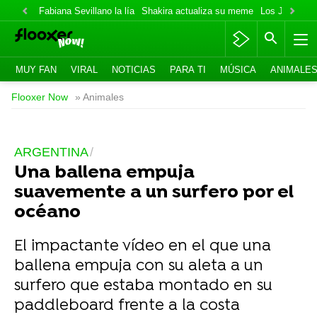
Fabiana Sevillano la lía
Shakira actualiza su meme
Los Jonas va
MUY FAN
VIRAL
NOTICIAS
PARA TI
MÚSICA
ANIMALE
Flooxer Now
» Animales
ARGENTINA
Una ballena empuja
suavemente a un surfero por el
océano
El impactante vídeo en el que una
ballena empuja con su aleta a un
surfero que estaba montado en su
paddleboard frente a la costa