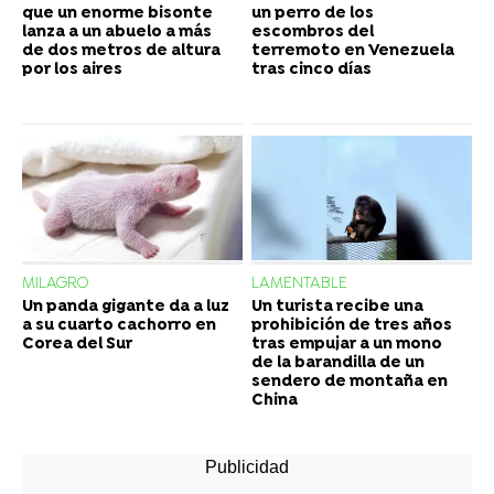
que un enorme bisonte
un perro de los
lanza a un abuelo a más
escombros del
de dos metros de altura
terremoto en Venezuela
por los aires
tras cinco días
MILAGRO
LAMENTABLE
Un panda gigante da a luz
Un turista recibe una
a su cuarto cachorro en
prohibición de tres años
Corea del Sur
tras empujar a un mono
de la barandilla de un
sendero de montaña en
China