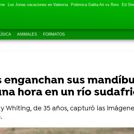
eme
Los Jonas vacaciones en Valencia
Polémica Galita Ari vs Roro
Ed She
ÚSICA
ANIMALES
FORMATOS
 enganchan sus mandíbu
una hora en un río sudafr
ily Whiting, de 35 años, capturó las imágene
.