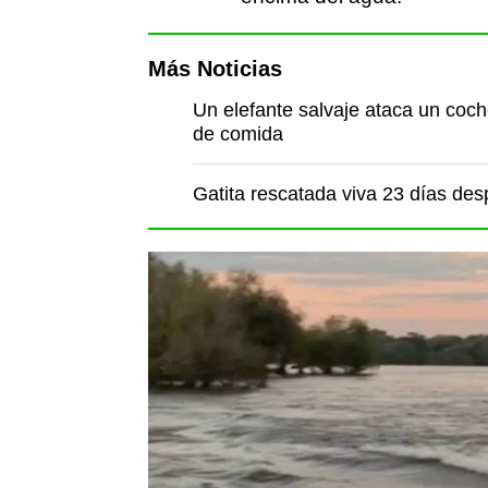
Más Noticias
Un elefante salvaje ataca un coch
de comida
Gatita rescatada viva 23 días de
Pero la belleza y la tran
un abrir y cerrar de ojos
emergió del agua detrás de
poderosamente detrás de l
Gatita rescatada viva 
terremotos en Venezu