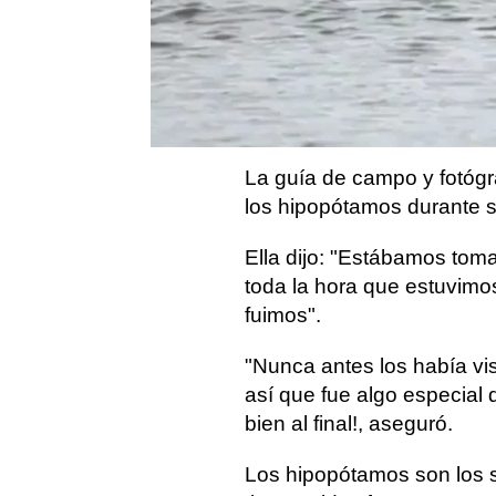
14 impactantes vídeos
que disfr
de animales
devorando a otros
animales
Los herbí
la
Reserv
cerca de 
La guía de campo y fotóg
los hipopótamos durante s
Ella dijo: "Estábamos tom
toda la hora que estuvimo
fuimos".
"Nunca antes los había vi
así que fue algo especial
bien al final!, aseguró.
Los hipopótamos son los 