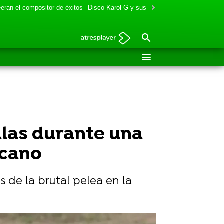
eran el compositor de éxitos
Disco Karol G y sus colaboraciones
Aitana y
las durante una
icano
s de la brutal pelea en la