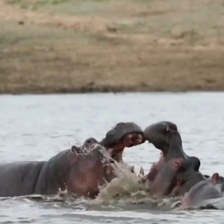
Whatsapp
Facebook
X
Flipboa
l momento en que un par de hipopótamos
olentamente frente a unos turistas atónitos