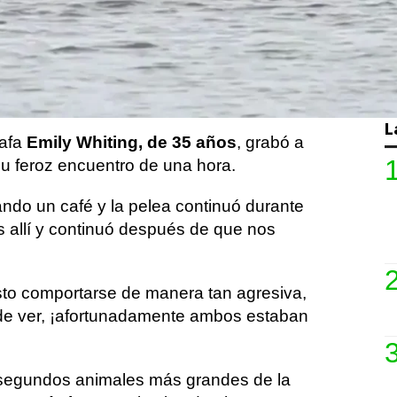
utaban de un safari en Sudáfrica.
voros masivos cerraron sus mandíbulas en
a Natural Privada Klaserie
, que está
la frontera con Mozambique.
L
rafa
Emily Whiting, de 35 años
, grabó a
u feroz encuentro de una hora.
ando un café y la pelea continuó durante
s allí y continuó después de que nos
sto comportarse de manera tan agresiva,
 de ver, ¡afortunadamente ambos estaban
segundos animales más grandes de la