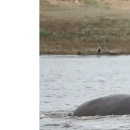
Flooxer Now
Madrid
Publicado:
11 de febrero de 2022, 17:45
Este es e
Más información
chocan vi