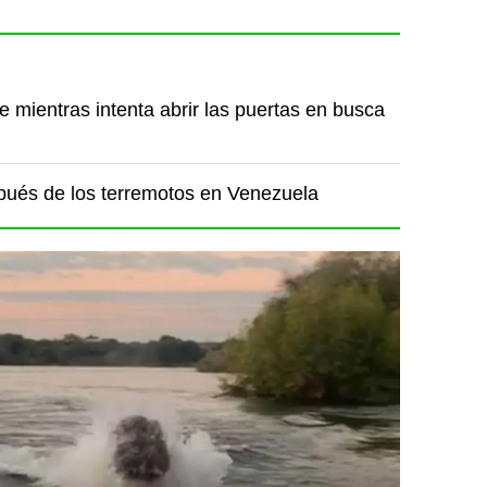
e mientras intenta abrir las puertas en busca
spués de los terremotos en Venezuela
quilidad del momento se desvanecieron en
 cuando uno de los enormes mamíferos
 ellos y los persiguió, deslizándose
a lancha rápida.
23 días después de los
ela