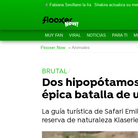
Fabiana Sevillano la lía
Shakira actualiza su m
MUY FAN
VIRAL
NOTICIAS
PARA TI
M
Flooxer Now
» Animales
BRUTAL
Dos hipopótamos
épica batalla de 
La guía turística de Safari Em
reserva de naturaleza Klaserie