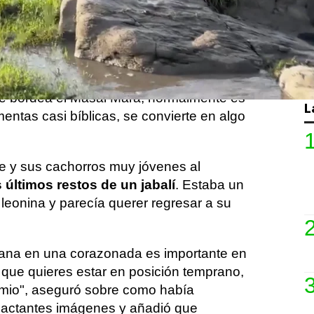
ervacionista Paul Goldstein
vio a los
os en las aguas de Kenia al amanecer este
imbledon, explicó que: "El
río Ntiakntiak
e bordea el Masai Mara, normalmente es
L
entas casi bíblicas, se convierte en algo
 y sus cachorros muy jóvenes al
 últimos restos de un jabalí
. Estaba un
leonina y parecía querer regresar a su
ana en una corazonada es importante en
 que quieres estar en posición temprano,
emio", aseguró sobre como había
pactantes imágenes y añadió que