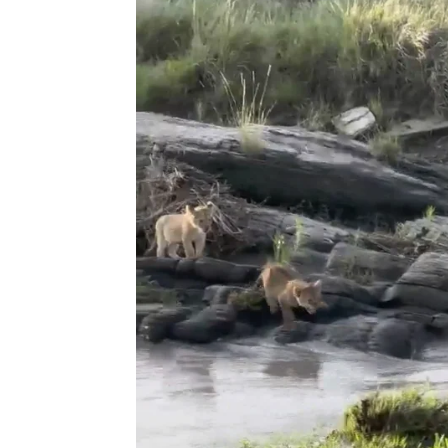
Flooxer Now
Publicado:
01 de febrero de 2023, 16:30
Un fotógrafo británico cap
cachorros de león tuvieron