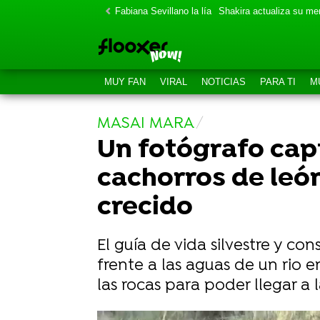
Fabiana Sevillano la lía
Shakira actualiza su m
MUY FAN
VIRAL
NOTICIAS
PARA TI
M
MASAI MARA
Un fotógrafo cap
cachorros de león
crecido
El guía de vida silvestre y co
frente a las aguas de un rio 
las rocas para poder llegar a la