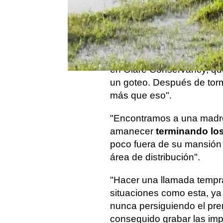
de vida silvestre y cons
valientes jóvenes alinead
enero.
Goldestein, que vive en W
en Olare Conservancy, qu
un goteo. Después de torm
más que eso".
"Encontramos a una madre
amanecer
terminando los
poco fuera de su mansión 
área de distribución".
"Hacer una llamada tempr
situaciones como esta, ya
nunca persiguiendo el pr
conseguido grabar las im