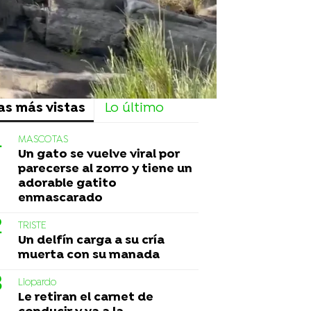
as más vistas
Lo último
MASCOTAS
Un gato se vuelve viral por
parecerse al zorro y tiene un
adorable gatito
enmascarado
TRISTE
Un delfín carga a su cría
muerta con su manada
Liopardo
Le retiran el carnet de