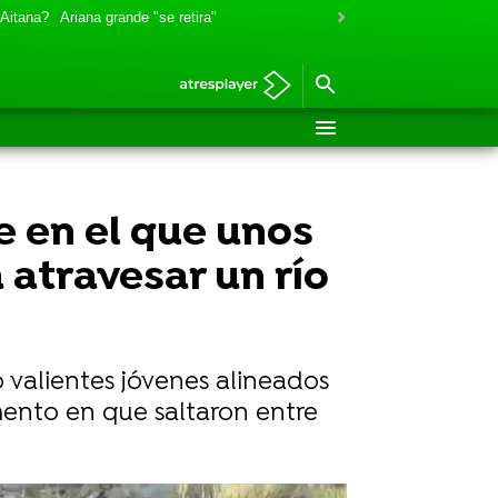
 Aitana?
Ariana grande "se retira"
e en el que unos
 atravesar un río
ro valientes jóvenes alineados
mento en que saltaron entre