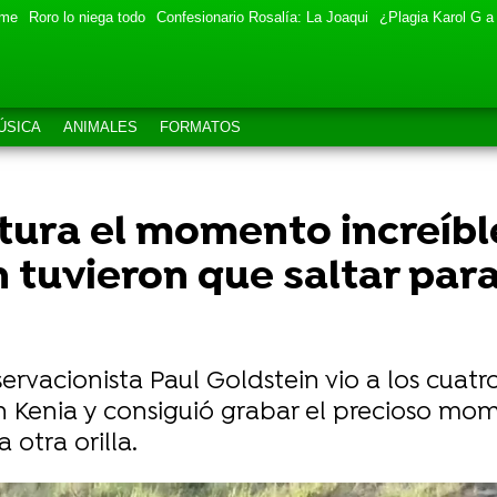
eme
Roro lo niega todo
Confesionario Rosalía: La Joaqui
¿Plagia Karol G a
ÚSICA
ANIMALES
FORMATOS
tura el momento increíbl
 tuvieron que saltar para
nservacionista Paul Goldstein vio a los cuat
en Kenia y consiguió grabar el precioso mo
 otra orilla.