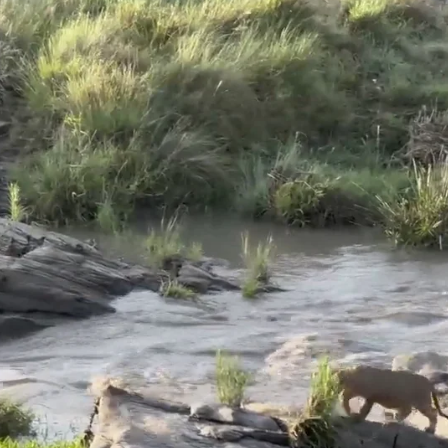
Whatsapp
Facebook
X
Flipboa
turó el increíble momento en que los
 que saltar sobre un río crecido.
El guía