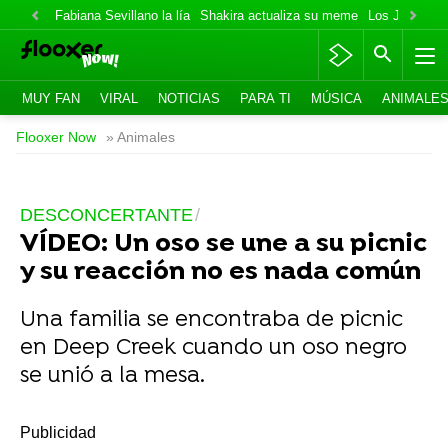
Fabiana Sevillano la lía
Shakira actualiza su meme
Los Jonas va
MUY FAN
VIRAL
NOTICIAS
PARA TI
MÚSICA
ANIMALE
Flooxer Now
» Animales
DESCONCERTANTE
VÍDEO: Un oso se une a su picnic
y su reacción no es nada común
Una familia se encontraba de picnic
en Deep Creek cuando un oso negro
se unió a la mesa.
-