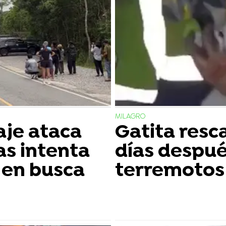
MILAGRO
aje ataca
Gatita resc
as intenta
días despué
s en busca
terremotos