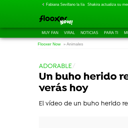
Fabiana Sevillano la lía
Shakira actualiza su m
MUY FAN
VIRAL
NOTICIAS
PARA TI
M
Flooxer Now
» Animales
ADORABLE
Un buho herido re
verás hoy
El vídeo de un buho herido re
-