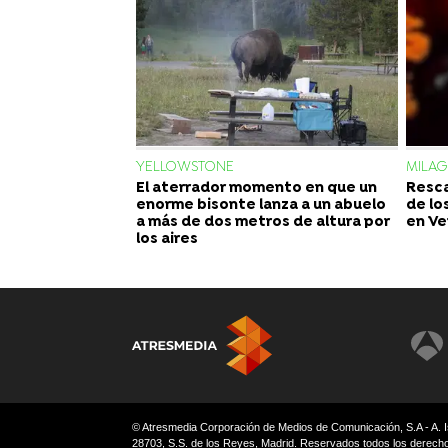
YELLOWSTONE
MILA
El aterrador momento en que un
Resca
enorme bisonte lanza a un abuelo
de lo
a más de dos metros de altura por
en Ve
los aires
© Atresmedia Corporación de Medios de Comunicación, S.A - A. I
28703, S.S. de los Reyes, Madrid. Reservados todos los derech