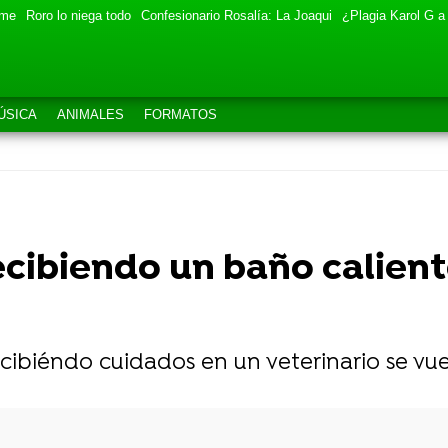
eme
Roro lo niega todo
Confesionario Rosalía: La Joaqui
¿Plagia Karol G a
ÚSICA
ANIMALES
FORMATOS
cibiendo un baño calient
cibiéndo cuidados en un veterinario se vuel