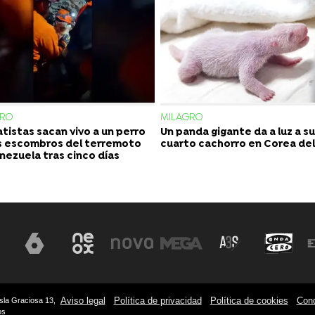
GRO
MILAGRO
tistas sacan vivo a un perro
Un panda gigante da a luz a su
s escombros del terremoto
cuarto cachorro en Corea del
nezuela tras cinco días
Aviso legal
Política de privacidad
Política de cookies
Cond
sla Graciosa 13,
os