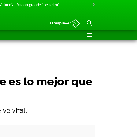
 Aitana?
Ariana grande "se retira"
e es lo mejor que
ve viral.