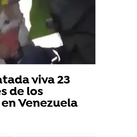
atada viva 23
s de los
 en Venezuela