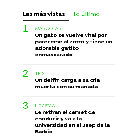
Las más vistas
Lo último
MASCOTAS
Un gato se vuelve viral por
parecerse al zorro y tiene un
adorable gatito
enmascarado
TRISTE
Un delfín carga a su cría
muerta con su manada
Liopardo
Le retiran el carnet de
conducir y va a la
universidad en el Jeep de la
Barbie