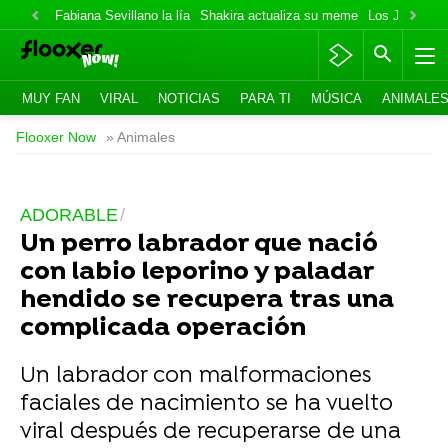
Fabiana Sevillano la lía
Shakira actualiza su meme
Los Jonas va
MUY FAN
VIRAL
NOTICIAS
PARA TI
MÚSICA
ANIMALE
Flooxer Now
» Animales
ADORABLE
Un perro labrador que nació
con labio leporino y paladar
hendido se recupera tras una
complicada operación
Un labrador con malformaciones
faciales de nacimiento se ha vuelto
viral después de recuperarse de una