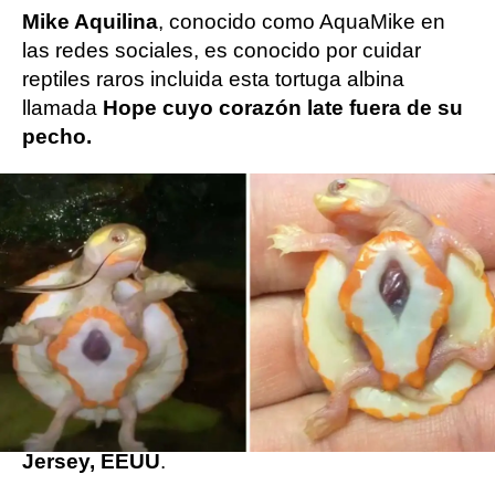
Mike Aquilina
, conocido como AquaMike en
las redes sociales, es conocido por cuidar
reptiles raros incluida esta tortuga albina
llamada
Hope cuyo corazón late fuera de su
pecho.
Es posible que el último animal en llegar a su
casa aún no tenga nombre, pero esta tortuga
de caparazón blando de Florida ha causado un
gran revuelo en redes sociales por su cuello
inusualmente largo.
Continuando para escuchar las patas traseras,
la pequeña tortuga estira su cuello hacia la
superficie de su tanque
en su casa en Nueva
Jersey, EEUU
.