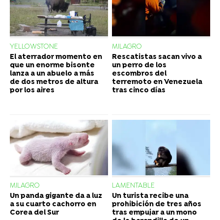
YELLOWSTONE
MILAGRO
El aterrador momento en
Rescatistas sacan vivo a
que un enorme bisonte
un perro de los
lanza a un abuelo a más
escombros del
de dos metros de altura
terremoto en Venezuela
por los aires
tras cinco días
MILAGRO
LAMENTABLE
Un panda gigante da a luz
Un turista recibe una
a su cuarto cachorro en
prohibición de tres años
Corea del Sur
tras empujar a un mono