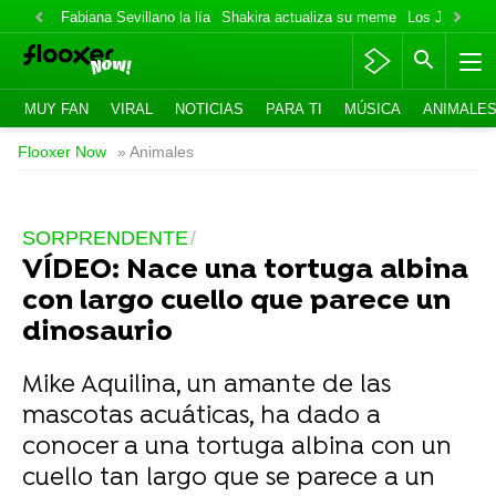
Fabiana Sevillano la lía
Shakira actualiza su meme
Los Jonas va
MUY FAN
VIRAL
NOTICIAS
PARA TI
MÚSICA
ANIMALE
Flooxer Now
» Animales
SORPRENDENTE
VÍDEO: Nace una tortuga albina
con largo cuello que parece un
dinosaurio
Mike Aquilina, un amante de las
mascotas acuáticas, ha dado a
conocer a una tortuga albina con un
cuello tan largo que se parece a un