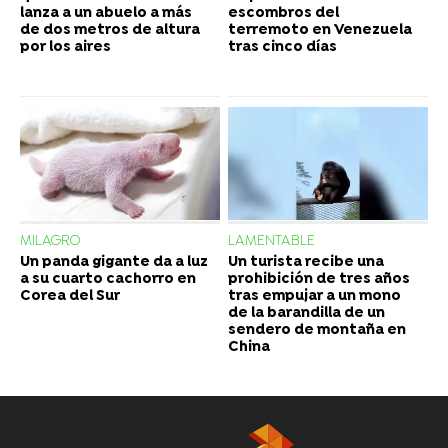
lanza a un abuelo a más
escombros del
de dos metros de altura
terremoto en Venezuela
por los aires
tras cinco días
MILAGRO
LAMENTABLE
Un panda gigante da a luz
Un turista recibe una
a su cuarto cachorro en
prohibición de tres años
Corea del Sur
tras empujar a un mono
de la barandilla de un
sendero de montaña en
China