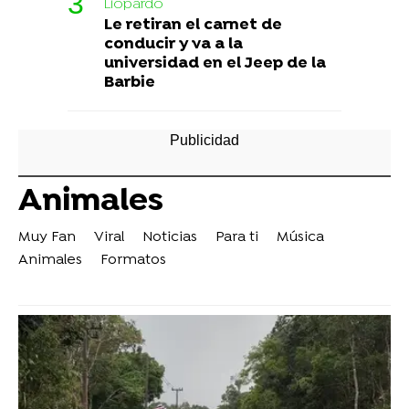
Liopardo
Le retiran el carnet de
conducir y va a la
universidad en el Jeep de la
Barbie
Animales
Muy Fan
Viral
Noticias
Para ti
Música
Animales
Formatos