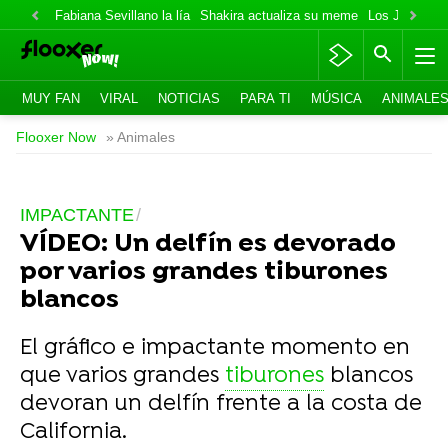
Fabiana Sevillano la lía
Shakira actualiza su meme
Los Jonas va
MUY FAN
VIRAL
NOTICIAS
PARA TI
MÚSICA
ANIMALE
Flooxer Now
» Animales
IMPACTANTE
VÍDEO: Un delfín es devorado
por varios grandes tiburones
blancos
El gráfico e impactante momento en
que varios grandes
tiburones
blancos
devoran un delfín frente a la costa de
California.