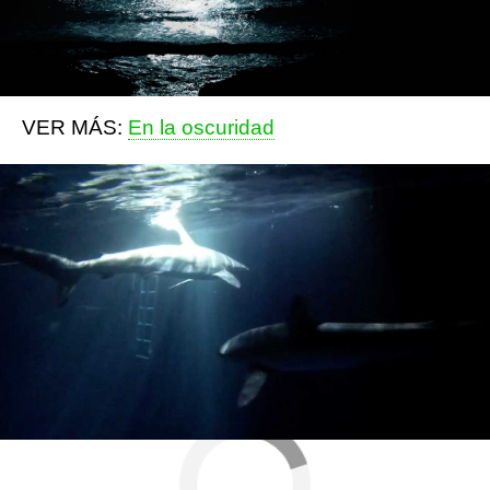
pasé para saludar. "La mitad de su cerebro
está dormido, el otro está despierto, y lo mismo
ocurre con los ojos".
VER MÁS:
En la oscuridad
Más sobre este tema:
Tiburón