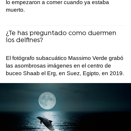
lo empezaron a comer cuando ya estaba
muerto.
¿Te has preguntado como duermen
los delfines?
El fotógrafo subacuático Massimo Verde grabó
las asombrosas imágenes en el centro de
buceo Shaab el Erg, en Suez, Egipto, en 2019.
En el video de Massimo, se ve una manada de
delfines mulares nadando lentamente a través
del océano, y el buzo dijo que los animales en
realidad estaban durmiendo.
Massimo dijo: "Estaban durmiendo, así que