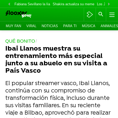
Fabiana Sevillano la lía
Shakira actualiza su meme
Los Jonas va
MUY FAN
VIRAL
NOTICIAS
PARA TI
MÚSICA
ANIMALE
QUÉ BONITO
Ibai Llanos muestra su
entrenamiento más especial
junto a su abuelo en su visita a
País Vasco
El popular streamer vasco, Ibai Llanos,
continúa con su compromiso de
transformación física, incluso durante
sus visitas familiares. En su reciente
viaje a Bilbao, aprovechó para realizar