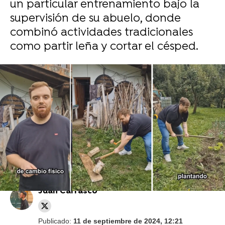
un particular entrenamiento bajo la
supervisión de su abuelo, donde
combinó actividades tradicionales
como partir leña y cortar el césped.
Foto de Ibai Llanos / TikTok
Ibai Llanos pierde 25 kilos en 40 días y se
despide de la máscara para la apnea del
sueño
Juan Carrasco
Publicado:
11 de septiembre de 2024, 12:21