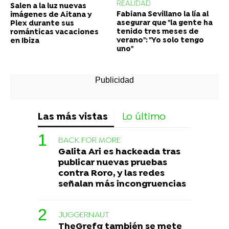
REALIDAD
Salen a la luz nuevas
Fabiana Sevillano la lía al
imágenes de Aitana y
asegurar que "la gente ha
Plex durante sus
tenido tres meses de
románticas vacaciones
verano": "Yo solo tengo
en Ibiza
uno"
Las más vistas
Lo último
BACK FOR MORE
Galita Ari es hackeada tras
publicar nuevas pruebas
contra Roro, y las redes
señalan más incongruencias
JUGGERNAUT
TheGrefg también se mete