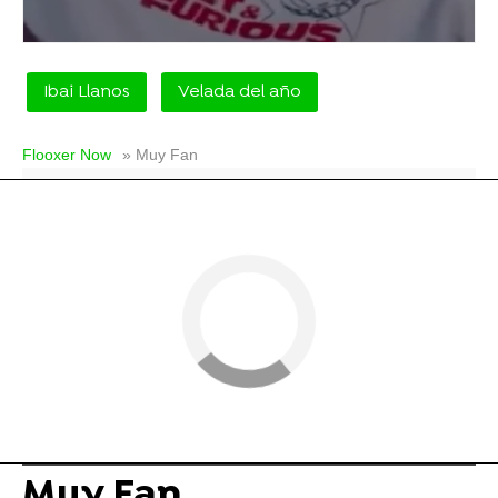
Ibai Llanos
Velada del año
Flooxer Now
» Muy Fan
Muy Fan