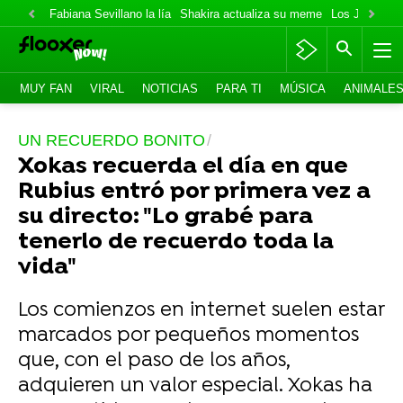
Fabiana Sevillano la lía
Shakira actualiza su meme
Los Jonas va
MUY FAN
VIRAL
NOTICIAS
PARA TI
MÚSICA
ANIMALE
UN RECUERDO BONITO
Xokas recuerda el día en que
Rubius entró por primera vez a
su directo: "Lo grabé para
tenerlo de recuerdo toda la
vida"
Los comienzos en internet suelen estar
marcados por pequeños momentos
que, con el paso de los años,
adquieren un valor especial. Xokas ha