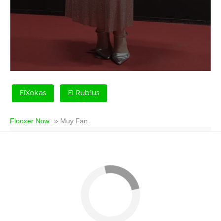
ElXokas
El Rubius
Flooxer Now
» Muy Fan