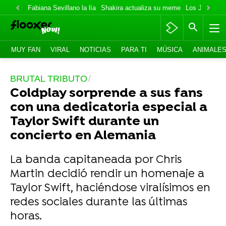
Fabiana Sevillano la lía
Shakira actualiza su meme
Los Jonas va
MUY FAN
VIRAL
NOTICIAS
PARA TI
MÚSICA
ANIMALE
BRUTAL TRIBUTO
Coldplay sorprende a sus fans
con una dedicatoria especial a
Taylor Swift durante un
concierto en Alemania
La banda capitaneada por Chris
Martin decidió rendir un homenaje a
Taylor Swift, haciéndose viralísimos en
redes sociales durante las últimas
horas.