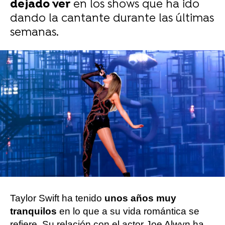
dejado ver
en los shows que ha ido
dando la cantante durante las últimas
semanas.
Asier Duque
Publicado:
10 de abril de 2023, 10:24
Whatsapp
Facebook
X
Flipboard
Taylor Swift ha tenido
unos años muy
tranquilos
en lo que a su vida romántica se
refiere. Su relación con el actor Joe Alwyn ha