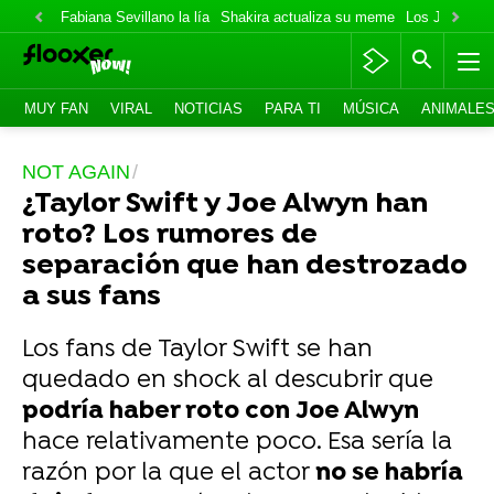
Fabiana Sevillano la lía
Shakira actualiza su meme
Los Jonas va
MUY FAN
VIRAL
NOTICIAS
PARA TI
MÚSICA
ANIMALE
NOT AGAIN
¿Taylor Swift y Joe Alwyn han
roto? Los rumores de
separación que han destrozado
a sus fans
Los fans de Taylor Swift se han
quedado en shock al descubrir que
podría haber roto con Joe Alwyn
hace relativamente poco. Esa sería la
razón por la que el actor
no se habría