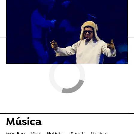
Flooxer Now
» Música
Taylor Swift
Música
Música