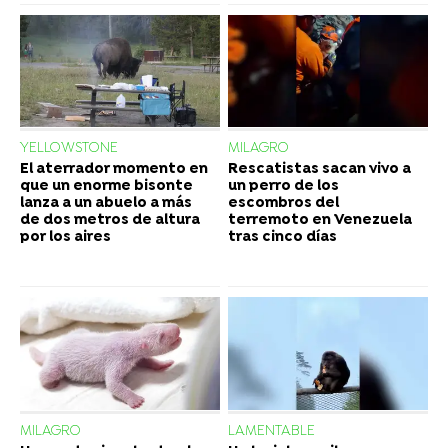
YELLOWSTONE
MILAGRO
El aterrador momento en
Rescatistas sacan vivo a
que un enorme bisonte
un perro de los
lanza a un abuelo a más
escombros del
de dos metros de altura
terremoto en Venezuela
por los aires
tras cinco días
MILAGRO
LAMENTABLE