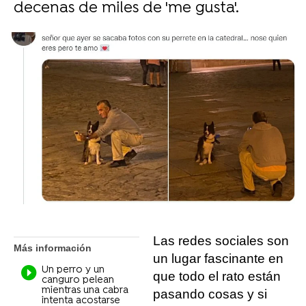
decenas de miles de 'me gusta'.
Liopardo
Madrid
Publicado:
18 de octubre de 2021, 11:57
Whatsapp
Facebook
X
Flipboard
Las redes sociales son
Más información
un lugar fascinante en
Un perro y un
que todo el rato están
canguro pelean
mientras una cabra
pasando cosas y si
intenta acostarse