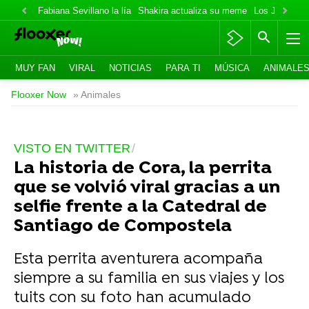
Fabiana Sevillano la lía
Shakira actualiza su meme
Los Jonas va
MUY FAN
VIRAL
NOTICIAS
PARA TI
MÚSICA
ANIMALE
Flooxer Now
» Animales
VISTO EN TWITTER
La historia de Cora, la perrita
que se volvió viral gracias a un
selfie frente a la Catedral de
Santiago de Compostela
Esta perrita aventurera acompaña
siempre a su familia en sus viajes y los
tuits con su foto han acumulado