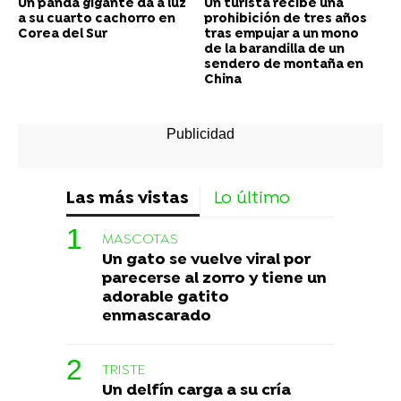
Un panda gigante da a luz
Un turista recibe una
a su cuarto cachorro en
prohibición de tres años
Corea del Sur
tras empujar a un mono
de la barandilla de un
sendero de montaña en
China
Las más vistas
Lo último
MASCOTAS
Un gato se vuelve viral por
parecerse al zorro y tiene un
adorable gatito
enmascarado
TRISTE
Un delfín carga a su cría