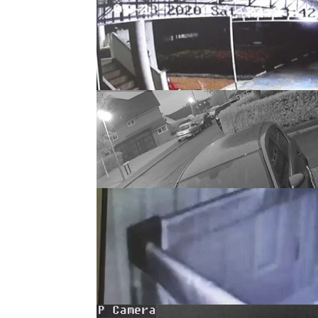
que las cámaras de segurid
muerto que se movía sola
4. El fantasma de un gato
Un gato camina junto al 
de fallecer frente a una c
5. El fantasma de su bebé
Una madre canadiense est
que perdió está rondando
más inquietantes.
6. Un fantasma se pasea 