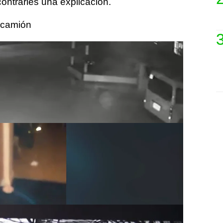
ontrarles una explicacion.
 camión
momento en que se vio a un camión
acia atrás antes de que las puertas se
or sí mismas en Filipinas.
fallecido
 que se ve como el fantasma de un perro
ámara de Barry y Christine Kennedy en su
o Unido.
a silla de ruedas
l en Tailandia se quedó atónito después de