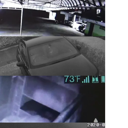
ad registraron la silla de ruedas de un
.
fantasma de su mejor amigo que acababa
asa de Essex.
 muerto
á convencida de que el fantasma del hijo
 su casa y las imágenes no pueden ser
por un pueblo