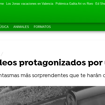
eme
Los Jonas vacaciones en Valencia
Polémica Galita Ari vs Roro
Ed She
ÚSICA
ANIMALES
FORMATOS
S
deos protagonizados por
ntasmas más sorprendentes que te harán d