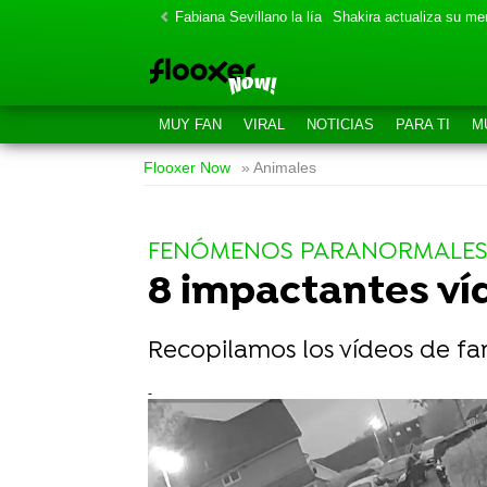
Fabiana Sevillano la lía
Shakira actualiza su m
MUY FAN
VIRAL
NOTICIAS
PARA TI
M
Flooxer Now
» Animales
FENÓMENOS PARANORMALE
8 impactantes ví
Recopilamos los vídeos de fa
-