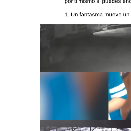
por ti mismo si puedes enc
1. Un fantasma mueve un
Este es el escalofriante 
estacionado conduciendo h
abrieran misteriosamente p
2. El fantasma de su perro 
El impactante vídeo en el
cruza por delante de la c
casa de Lancashire, Rein
3. Un fantasma usa su viej
El personal de un hospita