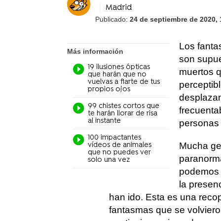
Madrid
Publicado:
24 de septiembre de 2020, 
Los fanta
Más información
son supue
19 ilusiones ópticas
muertos q
que harán que no
vuelvas a fiarte de tus
perceptibl
propios ojos
desplazan
99 chistes cortos que
frecuenta
te harán llorar de risa
al instante
personas
100 impactantes
Mucha gen
vídeos de animales
que no puedes ver
paranorma
solo una vez
podemos e
la presen
han ido. Esta es una reco
fantasmas que se volvieron