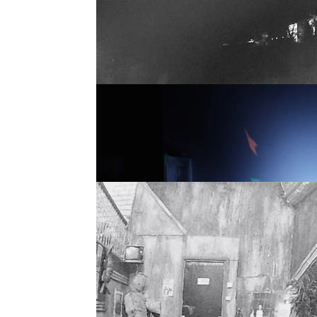
Este misterioso vídeo mues
lámpara caminando por un
7. Un fantasma en la cuna 
Maritza Elizabeth se llevó
vigilancia a un bebé fanta
8. Un fantasma mueve un v
Un investigador paranorm
que muestran el tirador d
por una fuerza invisible 
encantado.