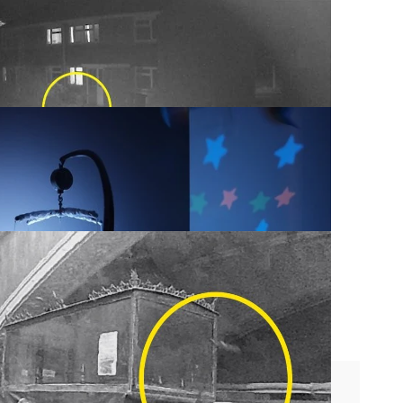
tra una 'figura fantasmal' que lleva una
a calle de Cambridgeshire.
de su hijo
 un gran susto al ver por la cámara de
sma junto a su hijo en la cuna.
iejo carruaje fúnebre
al ha revelado las imágenes impactantes
e un coche fúnebre victoriano moviéndose
dentro de un museo que aseguran que está