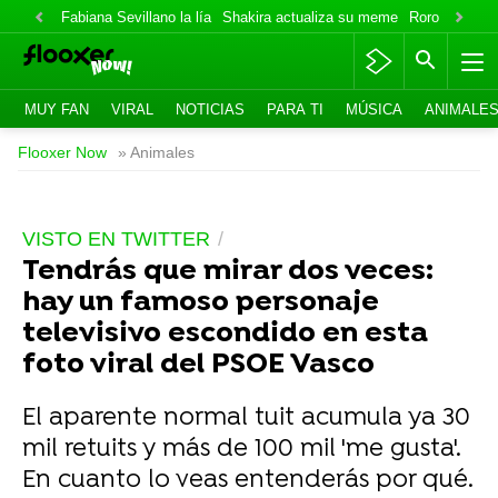
Fabiana Sevillano la lía
Shakira actualiza su meme
Roro lo niega
MUY FAN
VIRAL
NOTICIAS
PARA TI
MÚSICA
ANIMALE
Flooxer Now
» Animales
VISTO EN TWITTER
Tendrás que mirar dos veces:
hay un famoso personaje
televisivo escondido en esta
foto viral del PSOE Vasco
El aparente normal tuit acumula ya 30
mil retuits y más de 100 mil 'me gusta'.
En cuanto lo veas entenderás por qué.