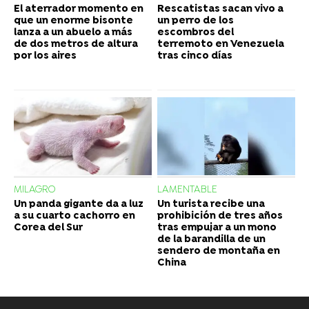
El aterrador momento en
Rescatistas sacan vivo a
que un enorme bisonte
un perro de los
lanza a un abuelo a más
escombros del
de dos metros de altura
terremoto en Venezuela
por los aires
tras cinco días
MILAGRO
LAMENTABLE
Un panda gigante da a luz
Un turista recibe una
a su cuarto cachorro en
prohibición de tres años
Corea del Sur
tras empujar a un mono
de la barandilla de un
sendero de montaña en
China